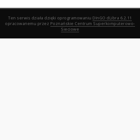
Ten serwis działa dzięki oprogramowaniu
DInGO dLibra 6.2.11
opracowanemu przez
Poznańskie Centrum Superkomputerowo-
Sieciowe