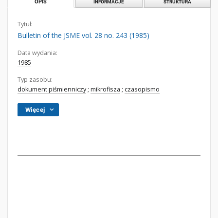
OPIS
INFORMACJE
STRUKTURA
Tytuł:
Bulletin of the JSME vol. 28 no. 243 (1985)
Data wydania:
1985
Typ zasobu:
dokument piśmienniczy
;
mikrofisza
;
czasopismo
Więcej