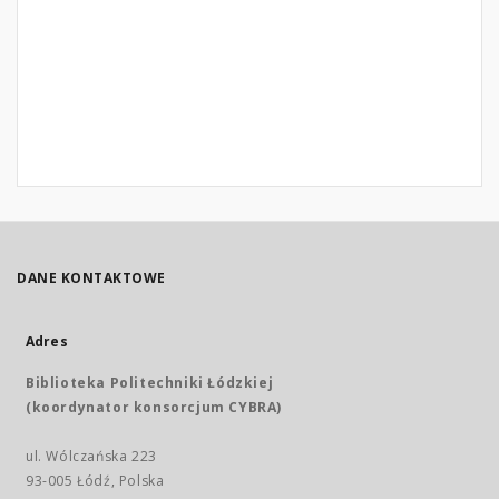
DANE KONTAKTOWE
Adres
Biblioteka Politechniki Łódzkiej
(koordynator konsorcjum CYBRA)
ul. Wólczańska 223
93-005 Łódź, Polska