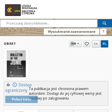
Wyszukiwanie zaawansowane
?
OBIEKT
EN
PL
Dostęp
Ta publikacja jest chroniona prawem
ograniczony
autorskim. Dostęp do jej cyfrowej wersji jest
możliwy po zalogowaniu.
Pokaż treść