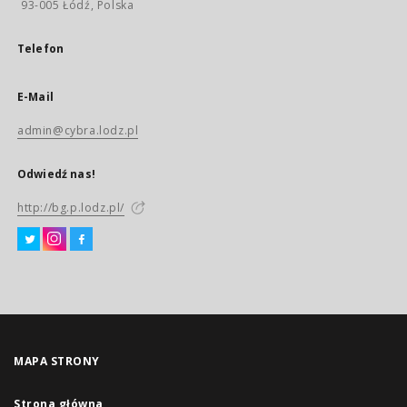
93-005 Łódź, Polska
Telefon
E-Mail
admin@cybra.lodz.pl
Odwiedź nas!
http://bg.p.lodz.pl/
MAPA STRONY
Strona główna