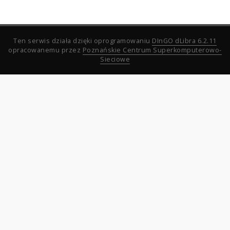
Ten serwis działa dzięki oprogramowaniu
DInGO dLibra 6.2.11
opracowanemu przez
Poznańskie Centrum Superkomputerowo-
Sieciowe