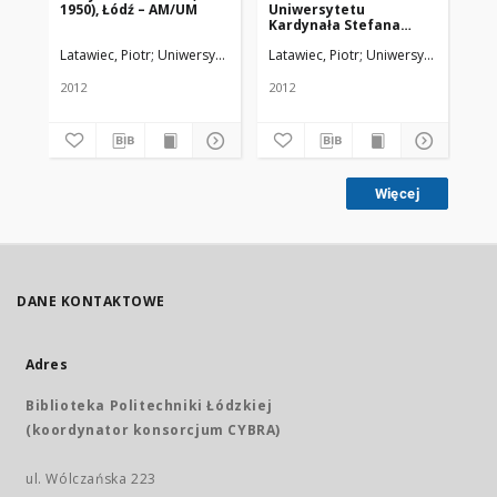
1950), Łódź – AM/UM
Uniwersytetu
Kardynała Stefana
Wyszyńskiego w
Latawiec, Piotr
Uniwersytet Medyczny w Łodzi
Latawiec, Piotr
Uniwersytet Medyczn
Warszawie
2012
2012
Więcej
DANE KONTAKTOWE
Adres
Biblioteka Politechniki Łódzkiej
(koordynator konsorcjum CYBRA)
ul. Wólczańska 223