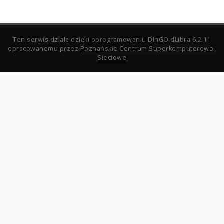
Ten serwis działa dzięki oprogramowaniu
DInGO dLibra 6.2.11
opracowanemu przez
Poznańskie Centrum Superkomputerowo-
Sieciowe