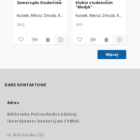
Samorządu Studentów
klubie studenckim
Sa
"Medyk"
Ma
Kuświk, Miłosz
Żmuda, Ryszard. Red. nacz.
Kuświk, Miłosz
Żmuda, Ryszard. Red.
Olc
2012
2011
200
Więcej
DANE KONTAKTOWE
Adres
Biblioteka Politechniki Łódzkiej
(koordynator konsorcjum CYBRA)
ul. Wólczańska 223