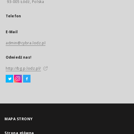
93-005 Łódź, Polska
Telefon
E-Mail
admin@cybra.lodz.pl
Odwiedź nas!
http://bg.p.lodz.pl/
MAPA STRONY
Strona główna