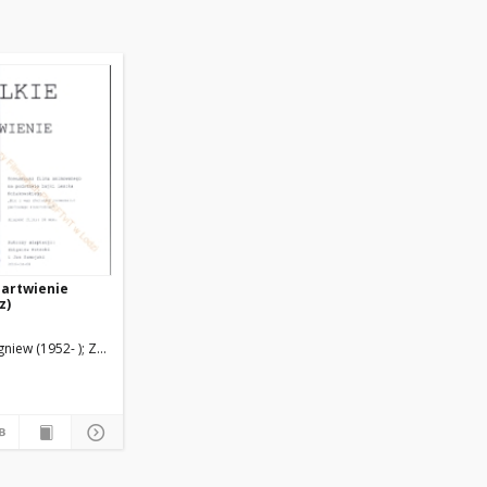
martwienie
z)
gniew (1952- )
Zamojski, Jan (1956- )