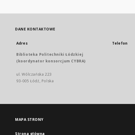
DANE KONTAKTOWE
Adres
Telefon
Biblioteka Politechniki Łódzkiej
(koordynator konsorcjum CYBRA)
ul. Wólczańska 223
93-005 Łódź, Polska
MAPA STRONY
Strona główna