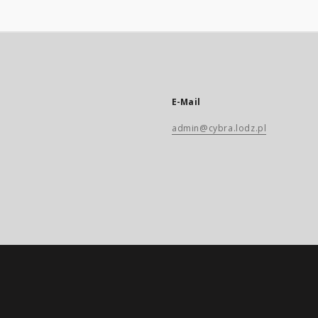
E-Mail
admin@cybra.lodz.pl