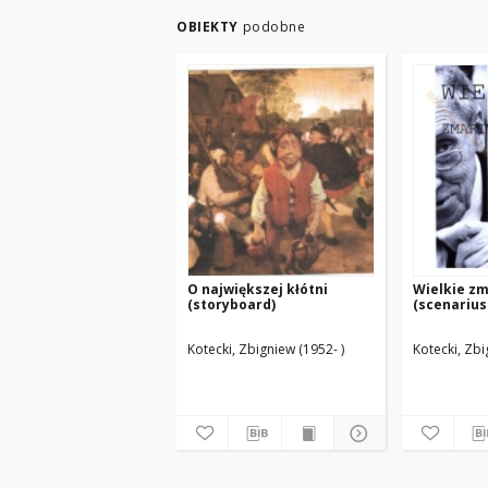
OBIEKTY
podobne
O największej kłótni
Wielkie z
(storyboard)
(scenarius
Kotecki, Zbigniew (1952- )
Kotecki, Zbi