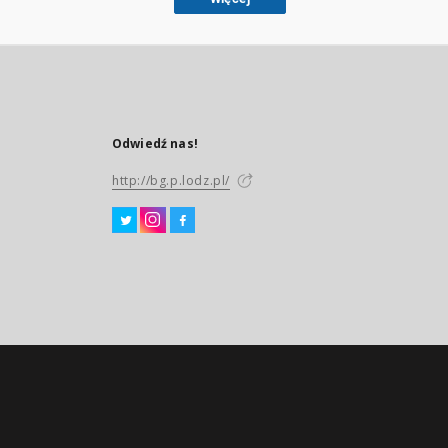
Odwiedź nas!
http://bg.p.lodz.pl/