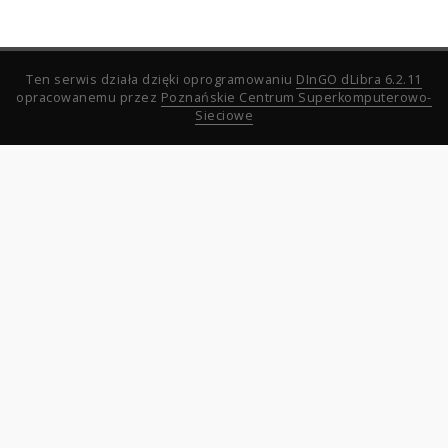
Ten serwis działa dzięki oprogramowaniu
DInGO dLibra 6.2.11
opracowanemu przez
Poznańskie Centrum Superkomputerowo-
Sieciowe