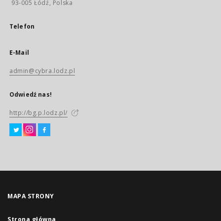
93-005 Łódź, Polska
Telefon
E-Mail
admin@cybra.lodz.pl
Odwiedź nas!
http://bg.p.lodz.pl/
MAPA STRONY
Strona główna