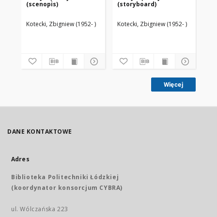
(scenopis)
(storyboard)
(s
Kotecki, Zbigniew (1952- )
Kotecki, Zbigniew (1952- )
Zam
Więcej
DANE KONTAKTOWE
Adres
Biblioteka Politechniki Łódzkiej
(koordynator konsorcjum CYBRA)
ul. Wólczańska 223