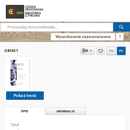
Wyszukiwanie zaawansowane
?
OBIEKT
EN
PL
Pokaż treść
OPIS
INFORMACJE
Tytuł: