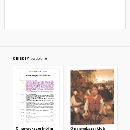
OBIEKTY
podobne
O największej kłótni
O największej kłótni
O 