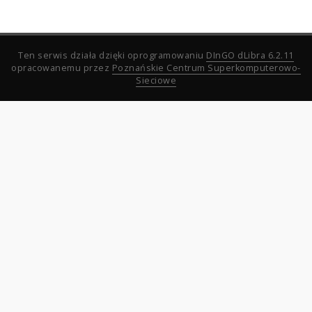
Ten serwis działa dzięki oprogramowaniu
DInGO dLibra 6.2.11
opracowanemu przez
Poznańskie Centrum Superkomputerowo-
Sieciowe