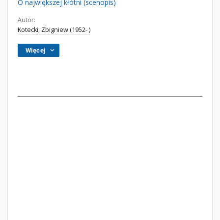
O największej kłótni (scenopis)
Autor:
Kotecki, Zbigniew (1952- )
Więcej