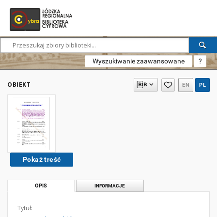
Wyszukiwanie zaawansowane
?
OBIEKT
EN
PL
Pokaż treść
OPIS
INFORMACJE
Tytuł: