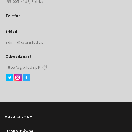
93-005 Łódź, Polska
Telefon
E-Mail
admin@cybra.lodz.pl
Odwiedź nas!
http://bg.p.lodz.pl/
MAPA STRONY
Strona główna