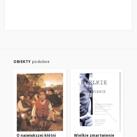
OBIEKTY
podobne
O największej kłótni
Wielkie zmartwienie