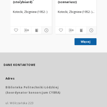
(storyboard)
(scenariusz)
Kotecki, Zbigniew (1952- )
Kotecki, Zbigniew (1952- )
Zamojski, 
Więcej
DANE KONTAKTOWE
Adres
Biblioteka Politechniki Łódzkiej
(koordynator konsorcjum CYBRA)
ul. Wólczańska 223