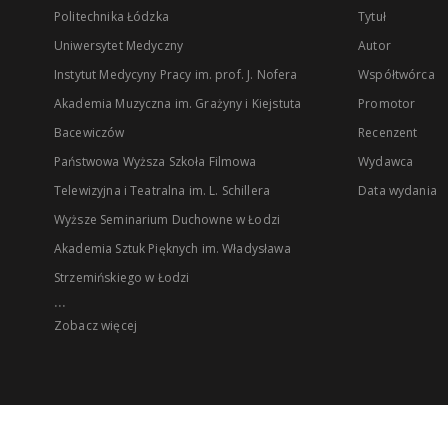
Politechnika Łódzka
Tytuł
Uniwersytet Medyczny
Autor
Instytut Medycyny Pracy im. prof. J. Nofera
Współtwórca
Akademia Muzyczna im. Grażyny i Kiejstuta
Promotor
Bacewiczów
Recenzent
Państwowa Wyższa Szkoła Filmowa
Wydawca
Telewizyjna i Teatralna im. L. Schillera
Data wydania
Wyższe Seminarium Duchowne w Łodzi
Akademia Sztuk Pięknych im. Władysława
Strzemińskiego w Łodzi
...
Zobacz więcej