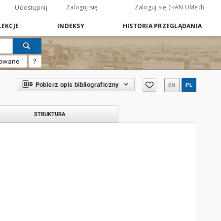
Zaloguj się
Zaloguj się (HAN UMed)
Udostępnij
EKCJE
INDEKSY
HISTORIA PRZEGLĄDANIA
sowane
?
Pobierz opis bibliograficzny
EN
PL
STRUKTURA