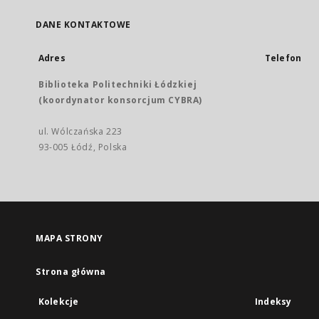
DANE KONTAKTOWE
Adres
Telefon
Biblioteka Politechniki Łódzkiej
(koordynator konsorcjum CYBRA)
ul. Wólczańska 223
93-005 Łódź, Polska
MAPA STRONY
Strona główna
Kolekcje
Indeksy