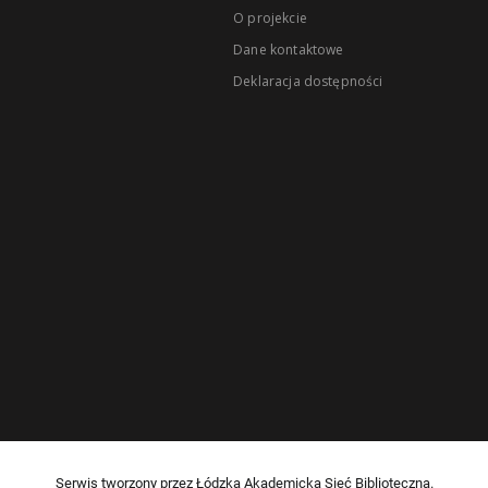
O projekcie
Dane kontaktowe
Deklaracja dostępności
Serwis tworzony przez Łódzką Akademicką Sieć Biblioteczną.