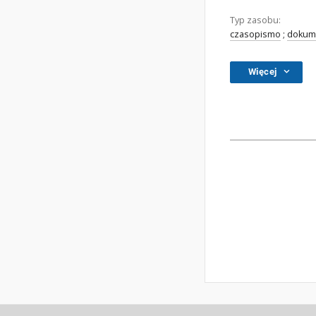
Typ zasobu:
czasopismo
;
dokume
Więcej