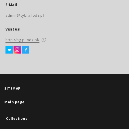
E-Mail
admin@cybra.lodz.pl
Visit us!
http://bg.p.lodz.pl/
SITEMAP
Main page
Collections