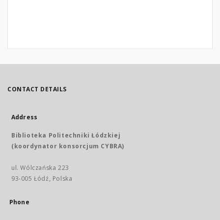
CONTACT DETAILS
Address
Biblioteka Politechniki Łódzkiej
(koordynator konsorcjum CYBRA)
ul. Wólczańska 223
93-005 Łódź, Polska
Phone