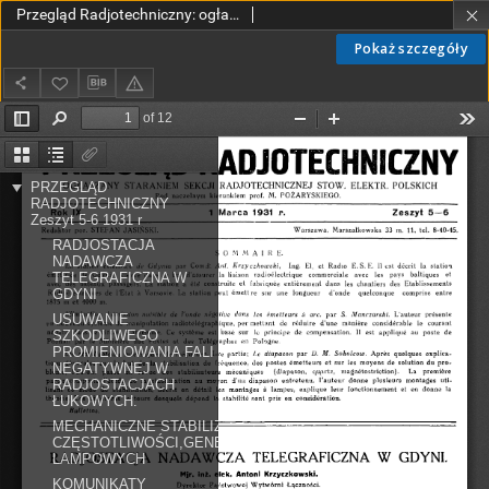
Przegląd Radjotechniczny: ogłaszany staraniem Sekcji Radiotechnicznej Stow. Elektr. Polskich R. IX z. 5-6 (1931)
Pokaż szczegóły