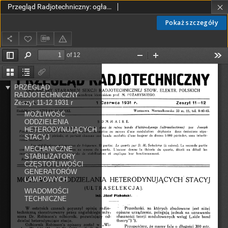
Przegląd Radjotechniczny: ogłaszany staraniem Sekcji Radiotechnicznej Stow. Elektr. Polskich R. IX z. 11-12 (1931)
Pokaż szczegóły