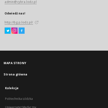
admin@cybra.lodz.pl
Odwiedź nas!
http://bg.p.lodz.pl/
MAPA STRONY
Strona główna
Kolekcje
Politechnika Łódzka
Uniwersytet Medyczny