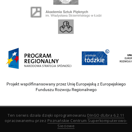
Projekt współfinansowany przez Unię Europejską z Europejskiego
Funduszu Rozwoju Regionalnego
Ten serwis działa dzięki oprogramowaniu
DInGO dLibra 6.2.11
opracowanemu przez
Poznańskie Centrum Superkomputerowo-
Sieciowe