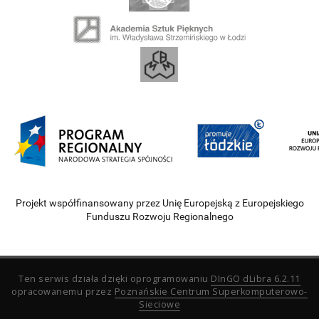
Projekt współfinansowany przez Unię Europejską z Europejskiego
Funduszu Rozwoju Regionalnego
Ten serwis działa dzięki oprogramowaniu
DInGO dLibra 6.2.11
opracowanemu przez
Poznańskie Centrum Superkomputerowo-
Sieciowe