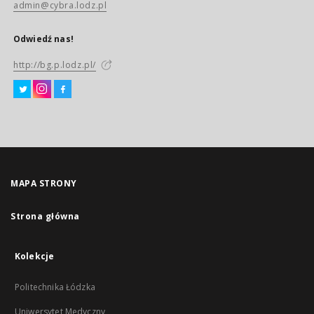
admin@cybra.lodz.pl
Odwiedź nas!
http://bg.p.lodz.pl/
MAPA STRONY
Strona główna
Kolekcje
Politechnika Łódzka
Uniwersytet Medyczny