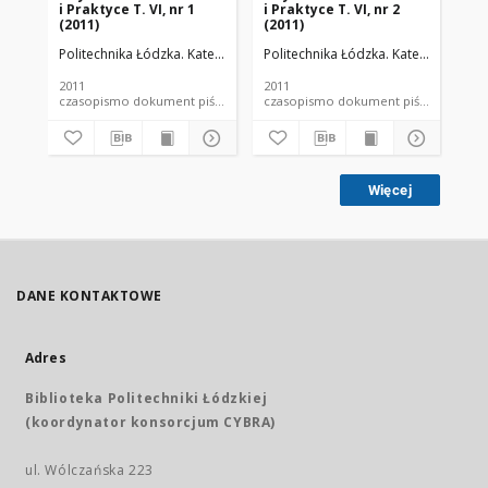
i Praktyce T. VI, nr 1
i Praktyce T. VI, nr 2
i P
(2011)
(2011)
(20
Politechnika Łódzka. Katedra Fizyki Budowli i Materiałów Budowlanych
Politechnika Łódzka. Katedra Fizyki
Pol
2011
2011
201
czasopismo dokument piśmienniczy
czasopismo dokument piśmienniczy
Więcej
DANE KONTAKTOWE
Adres
Biblioteka Politechniki Łódzkiej
(koordynator konsorcjum CYBRA)
ul. Wólczańska 223