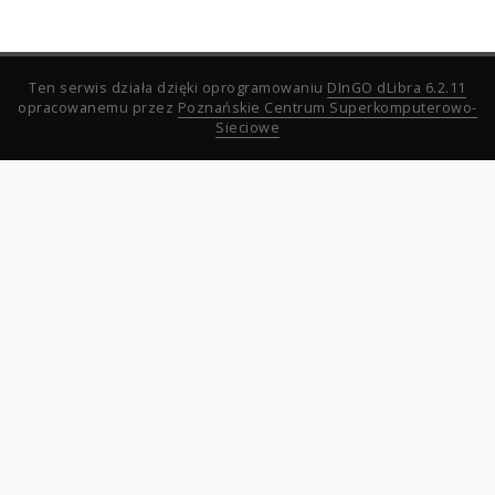
Ten serwis działa dzięki oprogramowaniu
DInGO dLibra 6.2.11
opracowanemu przez
Poznańskie Centrum Superkomputerowo-
Sieciowe