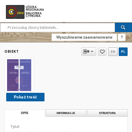
Wyszukiwanie zaawansowane
?
OBIEKT
EN
PL
Pokaż treść
OPIS
INFORMACJE
STRUKTURA
Tytuł: