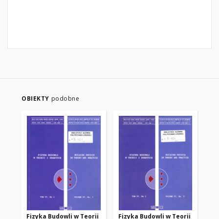
OBIEKTY
podobne
Fizyka Budowli w Teorii
Fizyka Budowli w Teorii
Fi