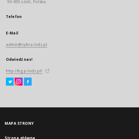
93-005 Łódź, Polska
Telefon
E-Mail
admin@cybra.lodz.pl
Odwiedź nas!
http://bg.p.lodz.pl/
MAPA STRONY
Strona główna