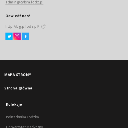
admin@cybra.lodz.pl
Odwiedź nas!
http://bg.p.lodz.pl/
MAPA STRONY
Strona główna
Kolekcje
Politechnika Łódzka
Uniwersytet Medyczny