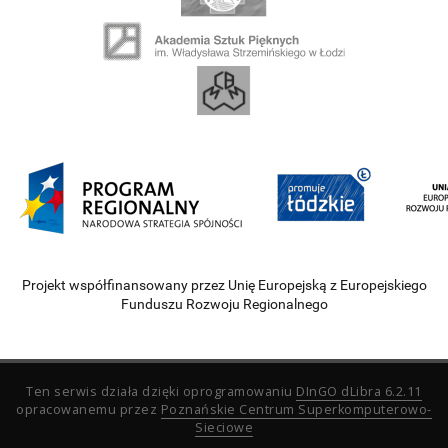
Projekt współfinansowany przez Unię Europejską z Europejskiego
Funduszu Rozwoju Regionalnego
Ten serwis działa dzięki oprogramowaniu
DInGO dLibra 6.2.11
opracowanemu przez
Poznańskie Centrum Superkomputerowo-
Sieciowe