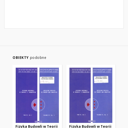
OBIEKTY
podobne
Fizyka Budowli w Teorii
Fizyka Budowli w Teorii
Fi