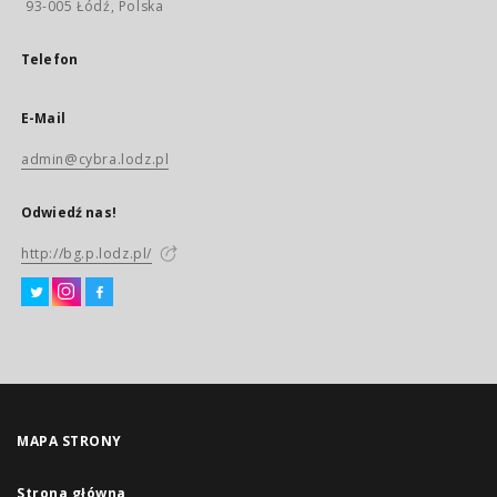
93-005 Łódź, Polska
Telefon
E-Mail
admin@cybra.lodz.pl
Odwiedź nas!
http://bg.p.lodz.pl/
MAPA STRONY
Strona główna