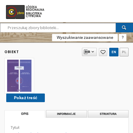
Wyszukiwanie zaawansowane
?
OBIEKT
EN
PL
Pokaż treść
OPIS
INFORMACJE
STRUKTURA
Tytuł: