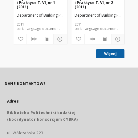
i Praktyce T. VI, nr 1
i Praktyce T. VI, nr 2
i P
(2011)
(2011)
(20
Department of Building Physicsand Building Materials
Department of Building Physicsand B
Dep
2011
2011
201
serial language document
serial language document
Więcej
DANE KONTAKTOWE
Adres
Biblioteka Politechniki Łódzkiej
(koordynator konsorcjum CYBRA)
ul. Wólczańska 223