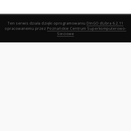
Ten serwis działa dzięki oprogramowaniu
DInGO dLibra 6.2.11
opracowanemu przez
Poznańskie Centrum Superkomputerowo-
Sieciowe