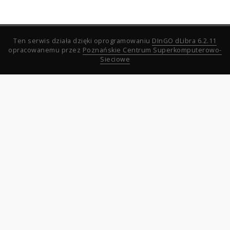
Ten serwis działa dzięki oprogramowaniu
DInGO dLibra 6.2.11
opracowanemu przez
Poznańskie Centrum Superkomputerowo-
Sieciowe