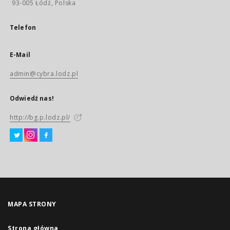
93-005 Łódź, Polska
Telefon
E-Mail
admin@cybra.lodz.pl
Odwiedź nas!
http://bg.p.lodz.pl/
MAPA STRONY
Strona główna