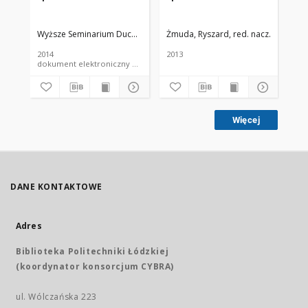
Wyższe Seminarium Duchowne w Łodzi
Żmuda, Ryszard, red. nacz.
Uniwers
Żmu
2014
2013
201
dokument elektroniczny czasopismo
Więcej
DANE KONTAKTOWE
Adres
Biblioteka Politechniki Łódzkiej
(koordynator konsorcjum CYBRA)
ul. Wólczańska 223