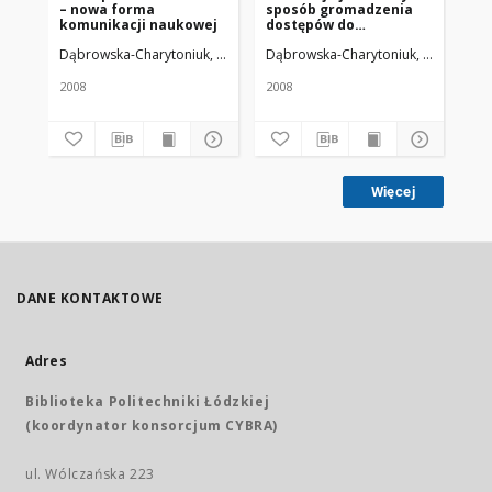
– nowa forma
sposób gromadzenia
do
komunikacji naukowej
dostępów do
bi
światowych zasobów
Dąbrowska-Charytoniuk, Danuta
Dąbrowska-Charytoniuk, Danuta
Uniwersytet Medyczny w Łodzi
Dą
Un
informacji naukowej
(historia konsorcjów i
czasopism
2008
2008
200
elektronicznych)
Więcej
DANE KONTAKTOWE
Adres
Biblioteka Politechniki Łódzkiej
(koordynator konsorcjum CYBRA)
ul. Wólczańska 223