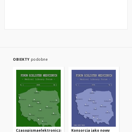
OBIEKTY
podobne
Czasopismaelektroniczne
Konsorcja jako nowy
Dy