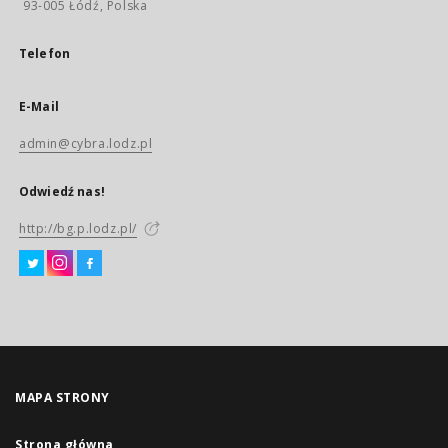
93-005 Łódź, Polska
Telefon
E-Mail
admin@cybra.lodz.pl
Odwiedź nas!
http://bg.p.lodz.pl/
MAPA STRONY
Strona główna