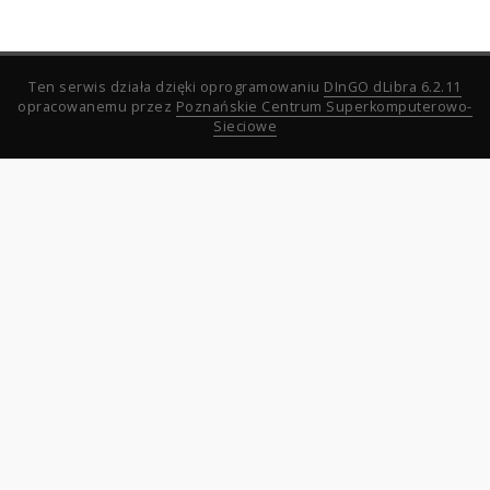
Ten serwis działa dzięki oprogramowaniu
DInGO dLibra 6.2.11
opracowanemu przez
Poznańskie Centrum Superkomputerowo-
Sieciowe