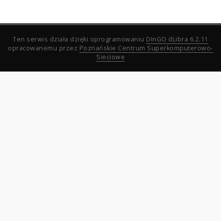
Ten serwis działa dzięki oprogramowaniu
DInGO dLibra 6.2.11
opracowanemu przez
Poznańskie Centrum Superkomputerowo-
Sieciowe