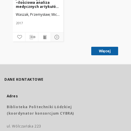
–ilościowa analiza
medycznych artykułów
naukowych
Waszak, Przemysław; Michalski Paweł
Uniwersytet Medyczny w Łodzi
2017
Więcej
DANE KONTAKTOWE
Adres
Biblioteka Politechniki Łódzkiej
(koordynator konsorcjum CYBRA)
ul. Wólczańska 223