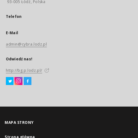
93-005 Łódź, Polska
Telefon
E-Mail
admin@cybra.lodz.pl
Odwiedź nas!
http://bg.p.lodz.pl/
MAPA STRONY
Strona główna