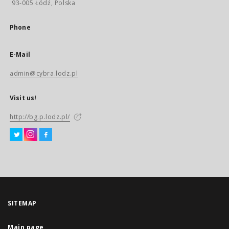
93-005 Łódź, Polska
Phone
E-Mail
admin@cybra.lodz.pl
Visit us!
http://bg.p.lodz.pl/
SITEMAP
Main page