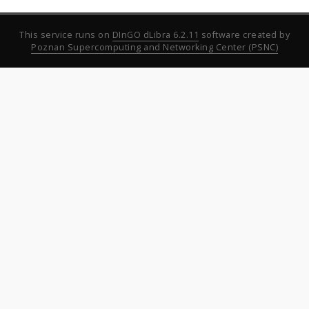
This service runs on
DInGO dLibra 6.2.11
software created by
Poznan Supercomputing and Networking Center (PSNC)