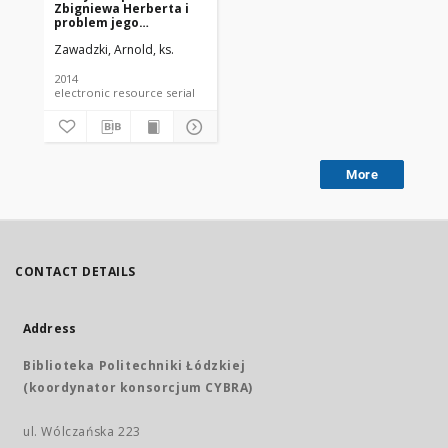
Zbigniewa Herberta i
problem jego
chrześcijańskiej
Zawadzki, Arnold, ks.
proweniencji
2014
electronic resource serial
More
CONTACT DETAILS
Address
Biblioteka Politechniki Łódzkiej
(koordynator konsorcjum CYBRA)
ul. Wólczańska 223