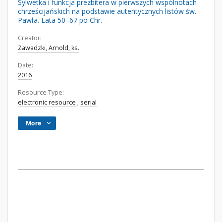
Sylwetka i funkcja prezbitera w pierwszych wspólnotach
chrześcijańskich na podstawie autentycznych listów św.
Pawła. Lata 50–67 po Chr.
Creator:
Zawadzki, Arnold, ks.
Date:
2016
Resource Type:
electronic resource
;
serial
More