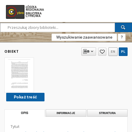
Wyszukiwanie zaawansowane
?
OBIEKT
EN
PL
Pokaż treść
OPIS
INFORMACJE
STRUKTURA
Tytuł: