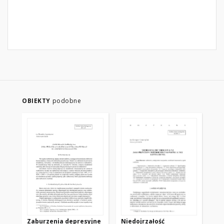
OBIEKTY
podobne
Zaburzenia depresyjne
Niedojrzałość
Ut