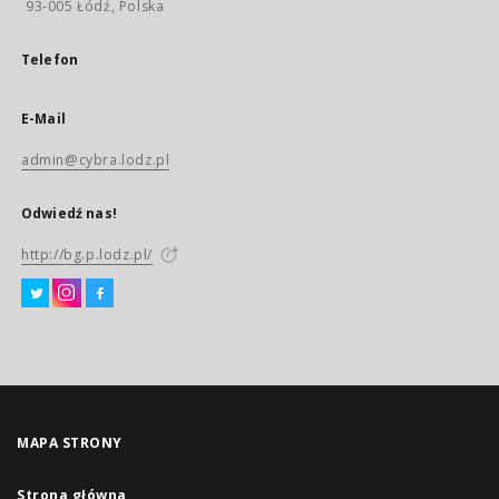
93-005 Łódź, Polska
Telefon
E-Mail
admin@cybra.lodz.pl
Odwiedź nas!
http://bg.p.lodz.pl/
MAPA STRONY
Strona główna