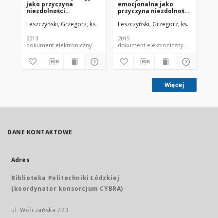
jako przyczyna
emocjonalna jako
du
niezdolności
przyczyna niezdolności
KPK
konsensualnej do
konsensualnej
Leszczyński, Grzegorz, ks.
Leszczyński, Grzegorz, ks.
Les
zawarcia małżeństwa
kontrahenta
2013
2015
201
dokument elektroniczny czasopismo
dokument elektroniczny czasopismo
Więcej
DANE KONTAKTOWE
Adres
Biblioteka Politechniki Łódzkiej
(koordynator konsorcjum CYBRA)
ul. Wólczańska 223