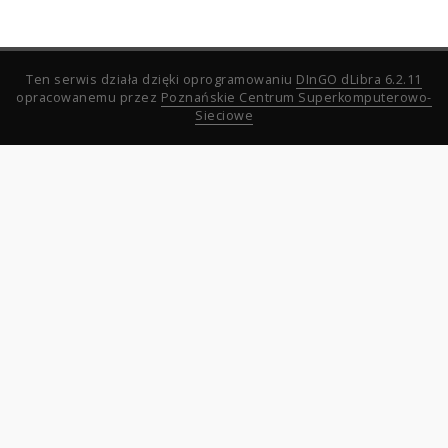
Ten serwis działa dzięki oprogramowaniu
DInGO dLibra 6.2.11
opracowanemu przez
Poznańskie Centrum Superkomputerowo-
Sieciowe