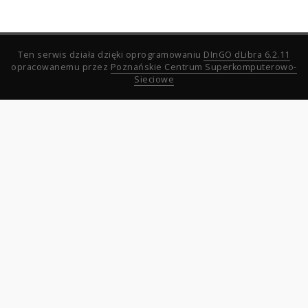
Ten serwis działa dzięki oprogramowaniu
DInGO dLibra 6.2.11
opracowanemu przez
Poznańskie Centrum Superkomputerowo-
Sieciowe