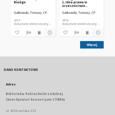
Bożego
z, Idea prawa w
WS
orzecznictwie
KO
Trybunału
PR
Gałkowski, Tomasz, CP.
Gałkowski, Tomasz, CP.
Gał
Konstytucyjnego,
WE
Lublin: Towarzystwo
WI
Naukowe KUL 2007
2013
2016
200
(recenzja)
dokument elektroniczny czasopismo
dokument elektroniczny czasopismo
Więcej
DANE KONTAKTOWE
Adres
Biblioteka Politechniki Łódzkiej
(koordynator konsorcjum CYBRA)
ul. Wólczańska 223