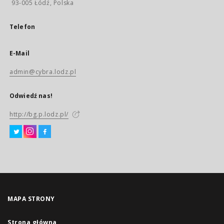
93-005 Łódź, Polska
Telefon
E-Mail
admin@cybra.lodz.pl
Odwiedź nas!
http://bg.p.lodz.pl/
MAPA STRONY
Strona główna