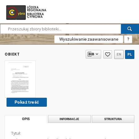
Wyszukiwanie zaawansowane
?
OBIEKT
EN
PL
Pokaż treść
OPIS
INFORMACJE
STRUKTURA
Tytuł: