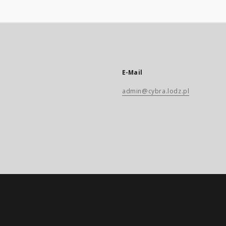
E-Mail
admin@cybra.lodz.pl