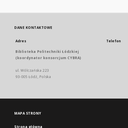
DANE KONTAKTOWE
Adres
Telefon
Biblioteka Politechniki Łódzkiej
(koordynator konsorcjum CYBRA)
ul. Wólczańska 223
93-005 Łódź, Polska
MAPA STRONY
Strona główna