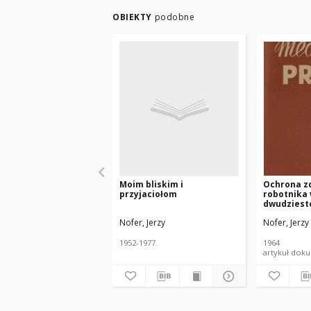
OBIEKTY
podobne
Moim bliskim i
Ochrona z
przyjaciołom
robotnika
dwudziesto
ludowej
Nofer, Jerzy
Nofer, Jerzy
1952-1977.
1964
artyku