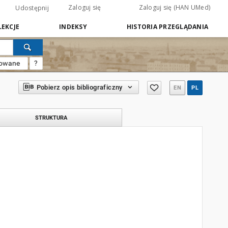
Zaloguj się
Zaloguj się (HAN UMed)
Udostępnij
EKCJE
INDEKSY
HISTORIA PRZEGLĄDANIA
sowane
?
Pobierz opis bibliograficzny
EN
PL
STRUKTURA