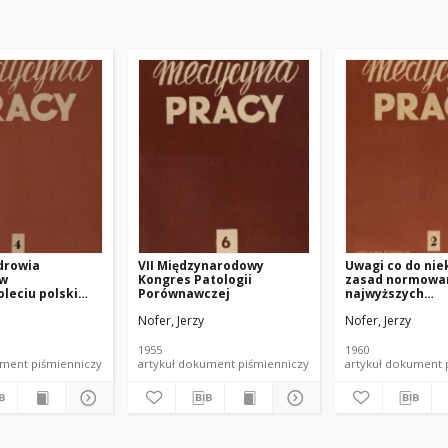
drowia
VII Międzynarodowy
Uwagi co do nie
 w
Kongres Patologii
zasad normowa
leciu polski
Porównawczej
najwyższych
dopuszczalnych
Nofer, Jerzy
Nofer, Jerzy
parametrów szk
przemysłowych
1955
1960
ł dokument piśmienniczy
artykuł dokument piśmienniczy
artykuł dokum