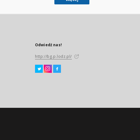
Odwiedź nas!
http://bg.p.lodz.pl/