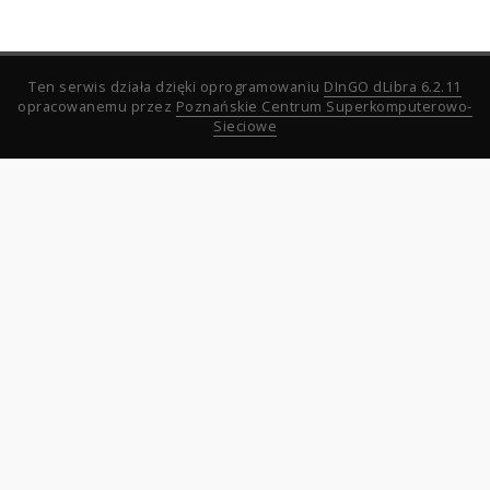
Ten serwis działa dzięki oprogramowaniu
DInGO dLibra 6.2.11
opracowanemu przez
Poznańskie Centrum Superkomputerowo-
Sieciowe