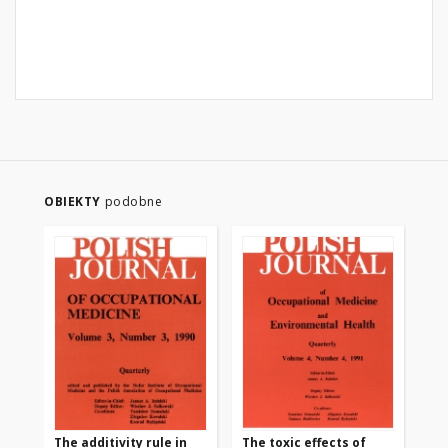
OBIEKTY
podobne
The additivity rule in
The toxic effects of
Tox