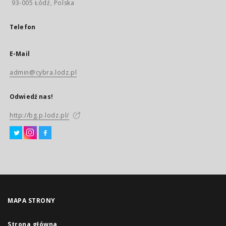
93-005 Łódź, Polska
Telefon
E-Mail
admin@cybra.lodz.pl
Odwiedź nas!
http://bg.p.lodz.pl/
MAPA STRONY
Strona główna