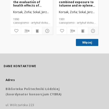
the evaluation of
combined exposure to
co
health effects of
toluene and m-xylene
to
combined exposure to
in animals. II. Blood
in 
Korsak, Zofia
Sokal, Jerzy A.
Korsak, Zofia
Sokal, Jerzy A.
Świerc
Kor
solvents - does it hold?
toluene and m-xylene
Su
during single and
st
combined exposure in
1990
1991
199
rats
czasopismo - artykuł dokument piśmienniczy
czasopismo - artykuł dokument
Więcej
DANE KONTAKTOWE
Adres
Biblioteka Politechniki Łódzkiej
(koordynator konsorcjum CYBRA)
ul. Wólczańska 223