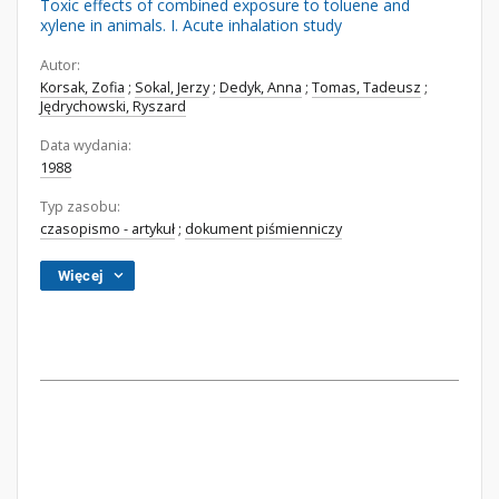
Toxic effects of combined exposure to toluene and
xylene in animals. I. Acute inhalation study
Autor:
Korsak, Zofia
;
Sokal, Jerzy
;
Dedyk, Anna
;
Tomas, Tadeusz
;
Jędrychowski, Ryszard
Data wydania:
1988
Typ zasobu:
czasopismo - artykuł
;
dokument piśmienniczy
Więcej