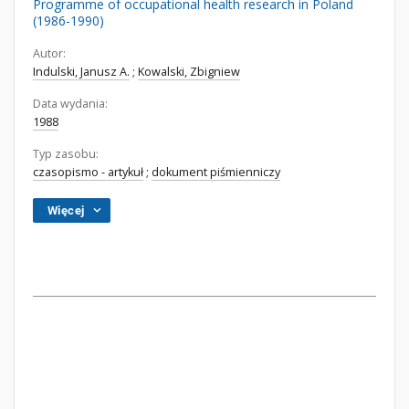
Programme of occupational health research in Poland
(1986-1990)
Autor:
Indulski, Janusz A.
;
Kowalski, Zbigniew
Data wydania:
1988
Typ zasobu:
czasopismo - artykuł
;
dokument piśmienniczy
Więcej