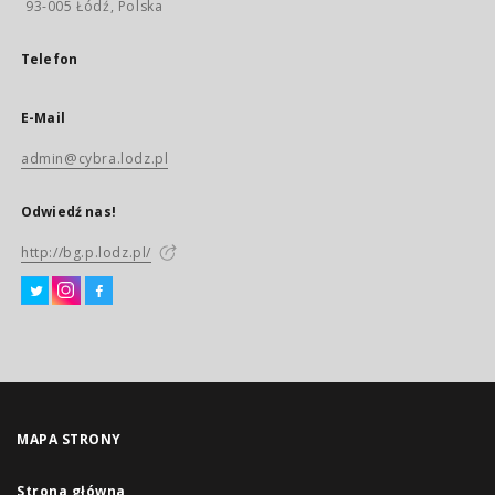
93-005 Łódź, Polska
Telefon
E-Mail
admin@cybra.lodz.pl
Odwiedź nas!
http://bg.p.lodz.pl/
MAPA STRONY
Strona główna