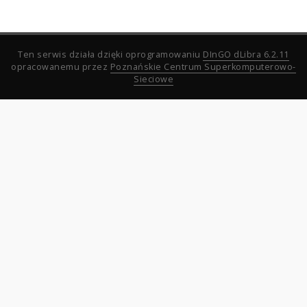
Ten serwis działa dzięki oprogramowaniu
DInGO dLibra 6.2.11
opracowanemu przez
Poznańskie Centrum Superkomputerowo-
Sieciowe