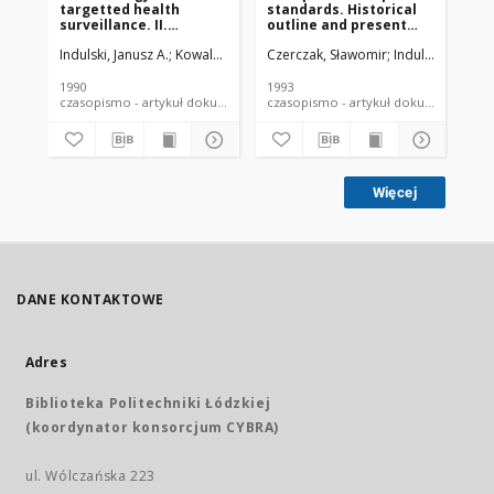
targetted health
standards. Historical
hy
surveillance. II.
outline and present
set
Genetically determined
state
Indulski, Janusz A.
Kowalski, Zbigniew
Czerczak, Sławomir
Indulski, Janusz 
Cze
susceptibility to
chemical substances
and other issues
1990
1993
199
related to health
czasopismo - artykuł dokument piśmienniczy
czasopismo - artykuł dokument
surveillance
Więcej
DANE KONTAKTOWE
Adres
Biblioteka Politechniki Łódzkiej
(koordynator konsorcjum CYBRA)
ul. Wólczańska 223