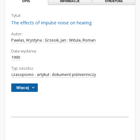
OPIS
INFORMACJE
STRUKTURA
Tytuł:
The effects of impulse noise on hearing
Autor:
Pawlas, Krystyna
;
Grzesik, Jan
;
Witula, Roman
Data wydania:
1990
Typ zasobu:
czasopismo - artykuł
;
dokument piśmienniczy
Więcej