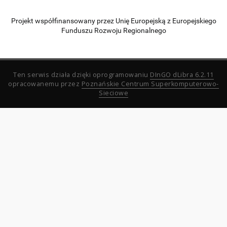
Projekt współfinansowany przez Unię Europejską z Europejskiego
Funduszu Rozwoju Regionalnego
Ten serwis działa dzięki oprogramowaniu
DInGO dLibra 6.2.11
opracowanemu przez
Poznańskie Centrum Superkomputerowo-
Sieciowe