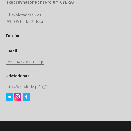
(koordynator konsorcjum CYBRA)
ul. Wólczańska 223
93-005 Łódź, Polska
Telefon
E-Mail
admin@cybra.lodz.pl
Odwiedź nas!
http://bg.p.lodz.pl/