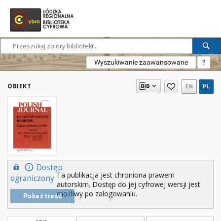
Wyszukiwanie zaawansowane
?
OBIEKT
EN
PL
Dostęp
Ta publikacja jest chroniona prawem
ograniczony
autorskim. Dostęp do jej cyfrowej wersji jest
możliwy po zalogowaniu.
Pokaż treść