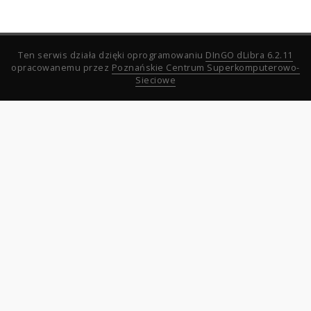
Ten serwis działa dzięki oprogramowaniu
DInGO dLibra 6.2.11
opracowanemu przez
Poznańskie Centrum Superkomputerowo-
Sieciowe