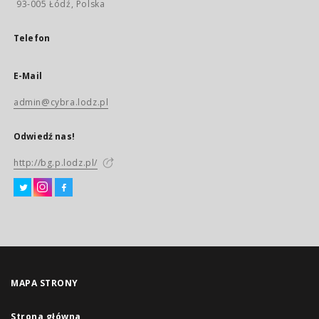
93-005 Łódź, Polska
Telefon
E-Mail
admin@cybra.lodz.pl
Odwiedź nas!
http://bg.p.lodz.pl/
MAPA STRONY
Strona główna