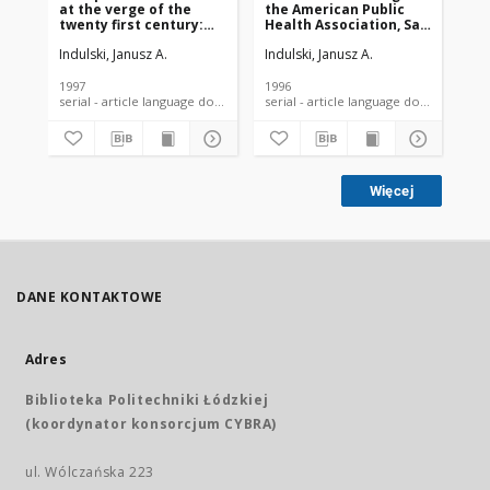
at the verge of the
the American Public
Ch
twenty first century:
Health Association, San
glo
evaluation of
Diego, CA, USA, 29
ba
Indulski, Janusz A.
Indulski, Janusz A.
Ind
accomplished and
October - 2 November,
be
expected changes in
1995
Ma
the preventive
Se
1997
1996
199
approach
serial - article language document
serial - article language document
Więcej
DANE KONTAKTOWE
Adres
Biblioteka Politechniki Łódzkiej
(koordynator konsorcjum CYBRA)
ul. Wólczańska 223