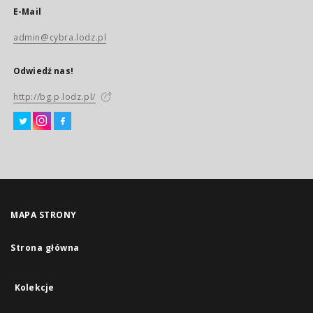
E-Mail
admin@cybra.lodz.pl
Odwiedź nas!
http://bg.p.lodz.pl/
MAPA STRONY
Strona główna
Kolekcje