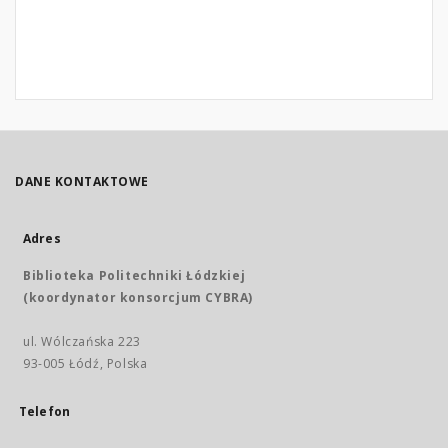
DANE KONTAKTOWE
Adres
Biblioteka Politechniki Łódzkiej
(koordynator konsorcjum CYBRA)
ul. Wólczańska 223
93-005 Łódź, Polska
Telefon