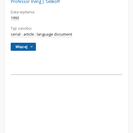
Professor Irving J. Selikoff
Data wydania:
1993
Typ zasobu:
serial - article
;
language document
Więcej