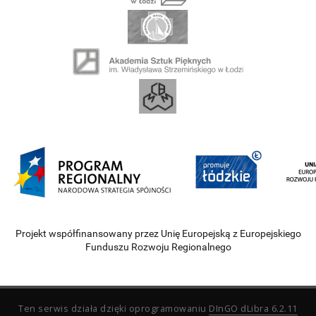
Projekt współfinansowany przez Unię Europejską z Europejskiego
Funduszu Rozwoju Regionalnego
Ten serwis działa dzięki oprogramowaniu
DInGO dLibra 6.2.11