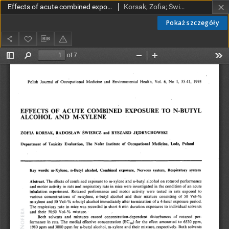
Effects of acute combined exposure to n-butyl alcohol and m-xylene
Korsak, Zofia; Świercz, Radosław; Jędrychowski, Ryszard
Pokaż szczegóły