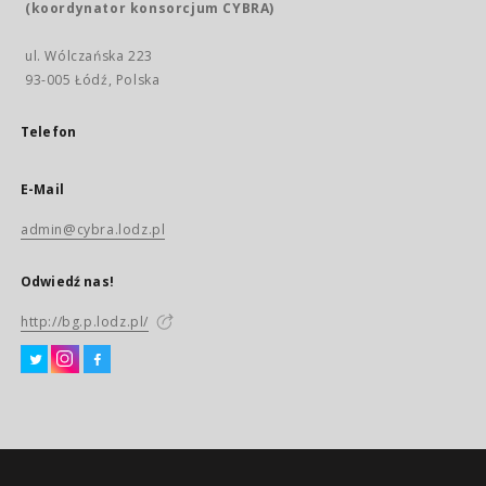
(koordynator konsorcjum CYBRA)
ul. Wólczańska 223
93-005 Łódź, Polska
Telefon
E-Mail
admin@cybra.lodz.pl
Odwiedź nas!
http://bg.p.lodz.pl/