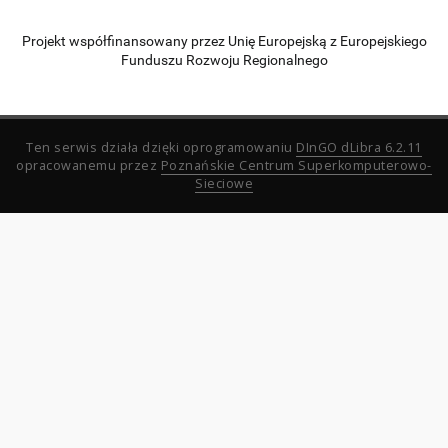
Projekt współfinansowany przez Unię Europejską z Europejskiego
Funduszu Rozwoju Regionalnego
Ten serwis działa dzięki oprogramowaniu
DInGO dLibra 6.2.11
opracowanemu przez
Poznańskie Centrum Superkomputerowo-
Sieciowe