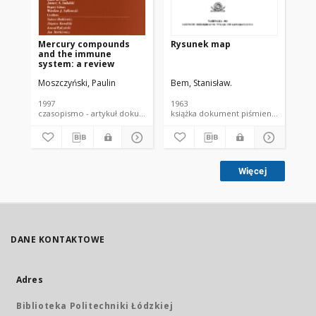
Mercury compounds
Rysunek map
Wp
and the immune
po
system: a review
za
lim
Moszczyński, Paulin
Bem, Stanisław.
Ceb
po
pr
lu
1997
1963
200
na
czasopismo - artykuł dokument piśmienniczy
książka dokument piśmienniczy
Więcej
DANE KONTAKTOWE
Adres
Biblioteka Politechniki Łódzkiej