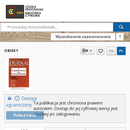
Wyszukiwanie zaawansowane
?
OBIEKT
EN
PL
Dostęp
Ta publikacja jest chroniona prawem
ograniczony
autorskim. Dostęp do jej cyfrowej wersji jest
możliwy po zalogowaniu.
Pokaż treść