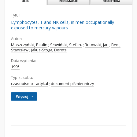
OPIS
INFORMACJE
STRUKTURA
Tytuł:
Lymphocytes, T and NK cells, in men occupationally
exposed to mercury vapours
Autor:
Moszczyński, Paulin
;
Słowiński, Stefan.
;
Rutowski, Jan
;
Bem,
Stanisław
;
Jakus-Stoga, Dorota
Data wydania:
1995
Typ zasobu:
czasopismo - artykuł
;
dokument piśmienniczy
Więcej