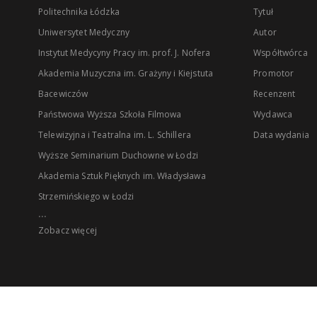
Politechnika Łódzka
Tytuł
Uniwersytet Medyczny
Autor
Instytut Medycyny Pracy im. prof. J. Nofera
Współtwórca
Akademia Muzyczna im. Grażyny i Kiejstuta
Promotor
Bacewiczów
Recenzent
Państwowa Wyższa Szkoła Filmowa
Wydawca
Telewizyjna i Teatralna im. L. Schillera
Data wydania
Wyższe Seminarium Duchowne w Łodzi
Akademia Sztuk Pięknych im. Władysława
Strzemińskiego w Łodzi
...
Zobacz więcej