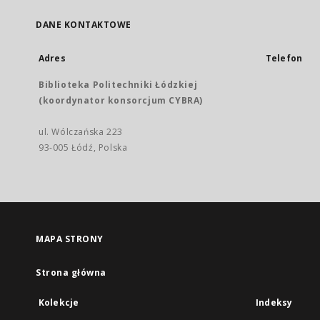
DANE KONTAKTOWE
Adres
Telefon
Biblioteka Politechniki Łódzkiej
(koordynator konsorcjum CYBRA)
ul. Wólczańska 223
93-005 Łódź, Polska
MAPA STRONY
Strona główna
Kolekcje
Indeksy