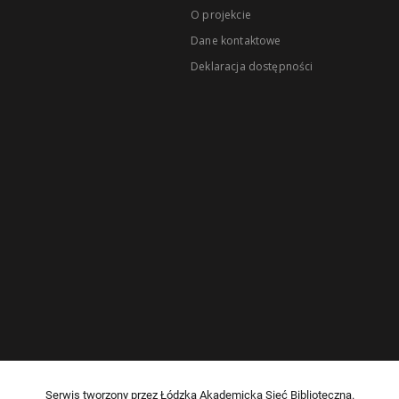
O projekcie
Dane kontaktowe
Deklaracja dostępności
Serwis tworzony przez Łódzką Akademicką Sieć Biblioteczną.