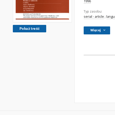
1996
Typ zasobu:
serial - article
;
lang
Pokaż treść
Więcej