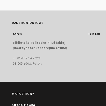
DANE KONTAKTOWE
Adres
Telefon
Biblioteka Politechniki Łódzkiej
(koordynator konsorcjum CYBRA)
ul. Wólczańska 223
93-005 Łódź, Polska
MAPA STRONY
Strona główna