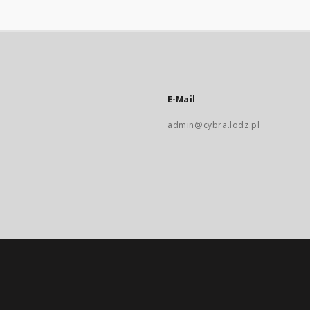
E-Mail
admin@cybra.lodz.pl