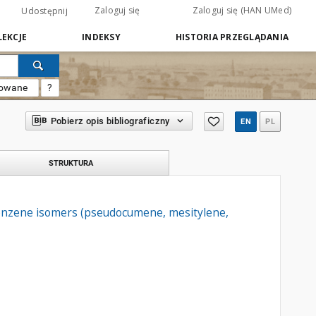
Zaloguj się
Zaloguj się (HAN UMed)
Udostępnij
EKCJE
INDEKSY
HISTORIA PRZEGLĄDANIA
sowane
?
Pobierz opis bibliograficzny
EN
PL
STRUKTURA
lbenzene isomers (pseudocumene, mesitylene,