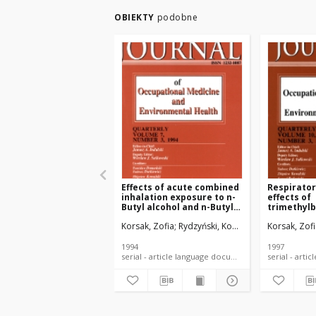
OBIEKTY
podobne
Effects of acute combined
Respiratory
inhalation exposure to n-
effects of
Butyl alcohol and n-Butyl
trimethyl
acetate in experimental
experimen
Korsak, Zofia
Rydzyński, Konrad
Korsak, Zof
animals
study
1994
1997
serial - article language document