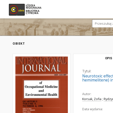
OBIEKT
OPIS
Tytuł:
Neurotoxic effe
hemimelitene) in
Autor:
Korsak, Zofia
;
Rydzy
Data wydania: