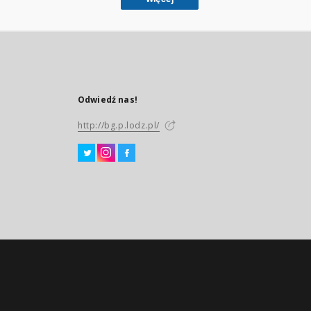
Odwiedź nas!
http://bg.p.lodz.pl/