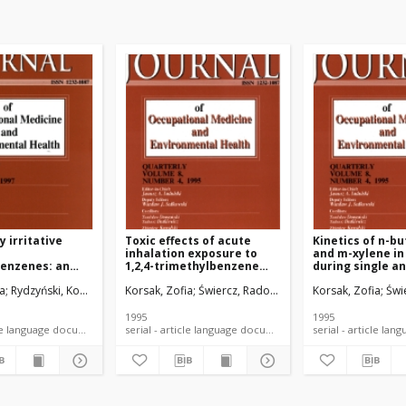
 irritative
Toxic effects of acute
Kinetics of n-bu
inhalation exposure to
and m-xylene in
benzenes: an
1,2,4-trimethylbenzene
during single a
tal animal
(pseudocumene) in
combined inhal
ia
Rydzyński, Konrad
Jajte, Jolanta
Korsak, Zofia
Świercz, Radosław
Rydzyński, Konrad
Korsak, Zofia
Świ
experimental animals
exposure in rat
1995
1995
serial - article language document
serial - article language document
serial -