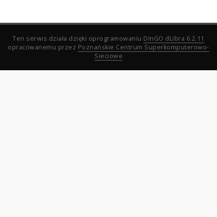
Ten serwis działa dzięki oprogramowaniu
DInGO dLibra 6.2.11
opracowanemu przez
Poznańskie Centrum Superkomputerowo-
Sieciowe