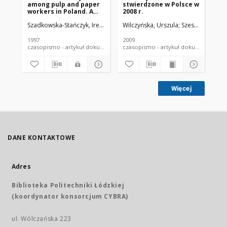
among pulp and paper
stwierdzone w Polsce w
st
workers in Poland. A
2008 r.
200
cohort study
Szadkowska-Stańczyk, Irena
Boffetta, Paolo
Wilczyńska, Urszula
Wilczyńska, Urszula
Szeszenia-Dąbr
Szes
Sze
1997
2009
200
czasopismo - artykuł dokument piśmienniczy
czasopismo - artykuł dokument
Więcej
DANE KONTAKTOWE
Adres
Biblioteka Politechniki Łódzkiej
(koordynator konsorcjum CYBRA)
ul. Wólczańska 223