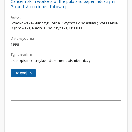
Cancer risk in workers of the pulp and paper industry in
Poland. A continued follow-up
Autor:
Szadkowska-Stańczyk, Irena
;
Szymczak, Wiesław
;
Szeszenia-
Dąbrowska, Neonila
;
Wilczyńska, Urszula
Data wydania:
1998
Typ zasobu:
czasopismo - artykuł
;
dokument piśmienniczy
Więcej