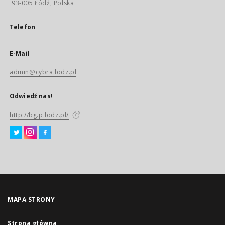
93-005 Łódź, Polska
Telefon
E-Mail
admin@cybra.lodz.pl
Odwiedź nas!
http://bg.p.lodz.pl/
MAPA STRONY
Strona główna