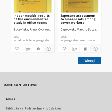
Indoor moulds: results
Exposure assessment
Bio
of the environmental
to bioaerosols among
ai
study in office rooms
sewer workers
lan
Buczyńska, Alina
Cyprowski, Marcin
Cyprowski, Marcin
Piotrowska, Małgorzata
Buczyńska, Alina
Szadkow
Buc
2007
2006
200
serial - article language document
language document serial - article
Więcej
DANE KONTAKTOWE
Adres
Biblioteka Politechniki Łódzkiej