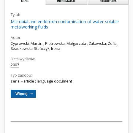
OPIS
INFORMACJE
STRUKTURA
Tytuł:
Microbial and endotoxin contamination of water-soluble
metalworking fluids
Autor:
Cyprowski, Marcin
;
Piotrowska, Małgorzata
;
Żakowska, Zofia
;
Szadkowska-Stańczyk, Irena
Data wydania:
2007
Typ zasobu:
serial - article
;
language document
Więcej