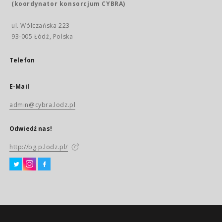
(koordynator konsorcjum CYBRA)
ul. Wólczańska 223
93-005 Łódź, Polska
Telefon
E-Mail
admin@cybra.lodz.pl
Odwiedź nas!
http://bg.p.lodz.pl/