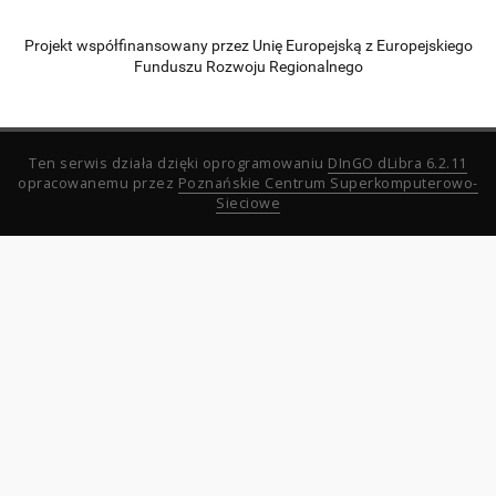
Projekt współfinansowany przez Unię Europejską z Europejskiego
Funduszu Rozwoju Regionalnego
Ten serwis działa dzięki oprogramowaniu
DInGO dLibra 6.2.11
opracowanemu przez
Poznańskie Centrum Superkomputerowo-
Sieciowe