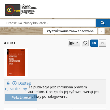
Wyszukiwanie zaawansowane
?
OBIEKT
EN
PL
Dostęp
Ta publikacja jest chroniona prawem
ograniczony
autorskim. Dostęp do jej cyfrowej wersji jest
możliwy po zalogowaniu.
Pokaż treść