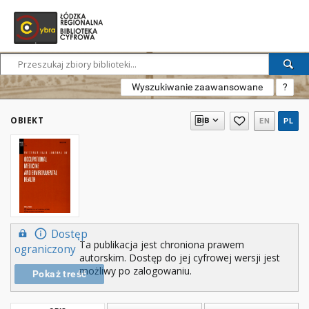
Wyszukiwanie zaawansowane
?
OBIEKT
EN
PL
Dostęp
Ta publikacja jest chroniona prawem
ograniczony
autorskim. Dostęp do jej cyfrowej wersji jest
możliwy po zalogowaniu.
Pokaż treść