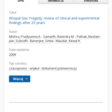
OPIS
INFORMACJE
STRUKTURA
Tytuł:
Bhopal Gas Tragedy: review of clinical and experimental
findings after 25 years
Autor:
Mishra, Pradyumna K.
;
Samarth, Ravindra M.
;
Pathak, Neelam
;
Jain, Subodh
;
Banerjee, Smita
;
Maudar, Kewal K.
Data wydania:
2009
Typ zasobu:
czasopismo - artykuł
;
dokument piśmienniczy
Więcej