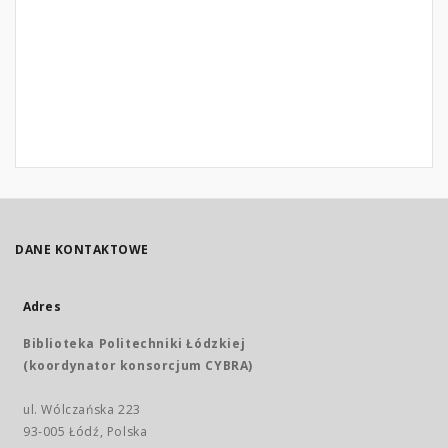
DANE KONTAKTOWE
Adres
Biblioteka Politechniki Łódzkiej
(koordynator konsorcjum CYBRA)
ul. Wólczańska 223
93-005 Łódź, Polska