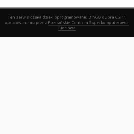
Ten serwis działa dzięki oprogramowaniu
DInGO dLibra 6.2.11
opracowanemu przez
Poznańskie Centrum Superkomputerowo-
Sieciowe