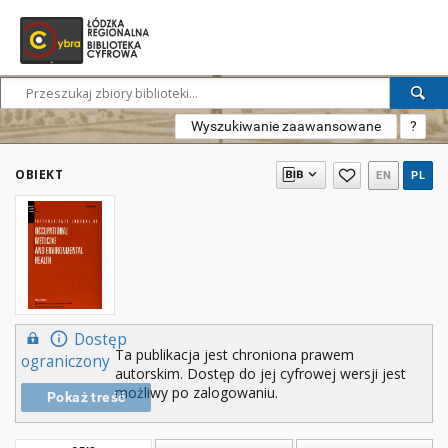
Wyszukiwanie zaawansowane
?
OBIEKT
EN
PL
Dostęp
Ta publikacja jest chroniona prawem
ograniczony
autorskim. Dostęp do jej cyfrowej wersji jest
możliwy po zalogowaniu.
Pokaż treść