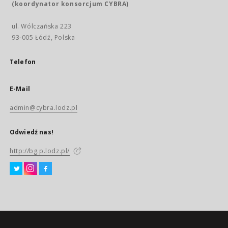
(koordynator konsorcjum CYBRA)
ul. Wólczańska 223
93-005 Łódź, Polska
Telefon
E-Mail
admin@cybra.lodz.pl
Odwiedź nas!
http://bg.p.lodz.pl/