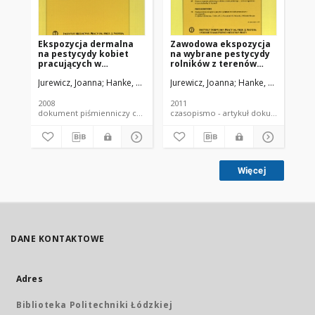
Ekspozycja dermalna
Zawodowa ekspozycja
Na
na pestycydy kobiet
na wybrane pestycydy
ko
pracujących w
rolników z terenów
wi
gospodarstwach
rolniczych
wę
Jurewicz, Joanna
Hanke, Wojciech
Jurewicz, Joanna
Sobala, Wojciech
Hanke, Wojciech
Ligocka, Danuta
Pol
S
ogrodniczych - wyniki
województwa
ar
badań z
łódzkiego
wykorzystaniem
2008
2011
200
próbników
dokument piśmienniczy czasopismo - artykuł
czasopismo - artykuł dokument
bawełnianych
Więcej
DANE KONTAKTOWE
Adres
Biblioteka Politechniki Łódzkiej