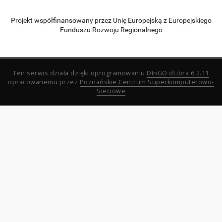
Projekt współfinansowany przez Unię Europejską z Europejskiego
Funduszu Rozwoju Regionalnego
Ten serwis działa dzięki oprogramowaniu
DInGO dLibra 6.2.11
opracowanemu przez
Poznańskie Centrum Superkomputerowo-
Sieciowe