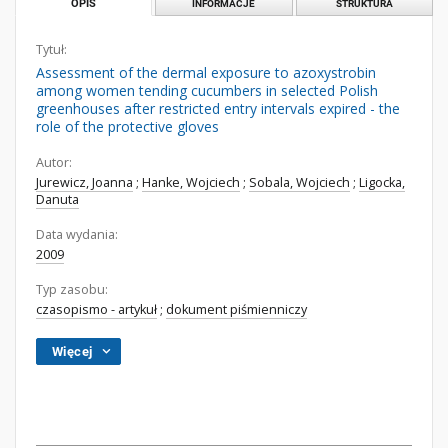
OPIS
INFORMACJE
STRUKTURA
Tytuł:
Assessment of the dermal exposure to azoxystrobin
among women tending cucumbers in selected Polish
greenhouses after restricted entry intervals expired - the
role of the protective gloves
Autor:
Jurewicz, Joanna
;
Hanke, Wojciech
;
Sobala, Wojciech
;
Ligocka,
Danuta
Data wydania:
2009
Typ zasobu:
czasopismo - artykuł
;
dokument piśmienniczy
Więcej