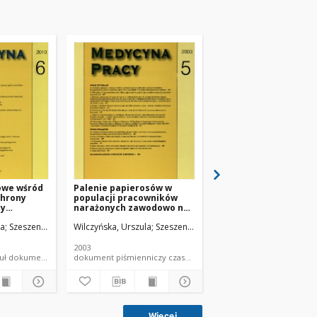
owe wśród
Palenie papierosów w
Choroby zawodowe
chrony
populacji pracowników
stwierdzone w Polsc
cy
narażonych zawodowo na
2008 r.
lsce
pył azbestu
la
Szeszenia-Dąbrowska, Neonila
Wilczyńska, Urszula
Szeszenia-Dąbrowska, Neonila
Wilczyńska, Urszula
Sze
2003
2009
czasopismo - artykuł dokument piśmienniczy
dokument piśmienniczy czasopismo - artykuł
czasopi
Więcej