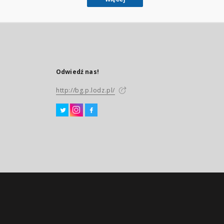
Odwiedź nas!
http://bg.p.lodz.pl/