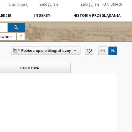
Zaloguj się
Zaloguj się (HAN UMed)
Udostępnij
EKCJE
INDEKSY
HISTORIA PRZEGLĄDANIA
sowane
?
Pobierz opis bibliograficzny
EN
PL
STRUKTURA