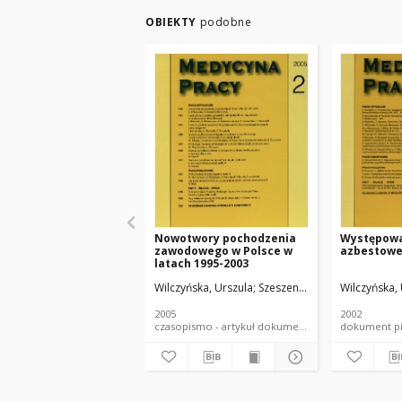
OBIEKTY
podobne
Nowotwory pochodzenia
Występowa
zawodowego w Polsce w
azbestowe
latach 1995-2003
Wilczyńska, Urszula
Szeszenia-Dąbrowska, Neon
Wilczyńska,
2005
2002
czasopismo - artykuł dokument piśmienniczy