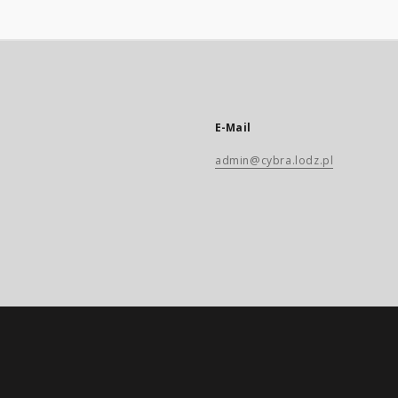
E-Mail
admin@cybra.lodz.pl