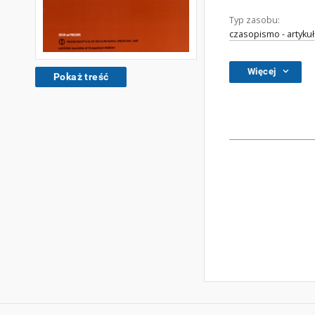
Typ zasobu:
czasopismo - artykuł
Więcej
Pokaż treść