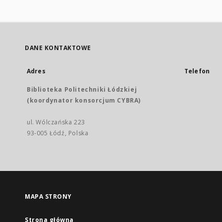
DANE KONTAKTOWE
Adres
Telefon
Biblioteka Politechniki Łódzkiej
(koordynator konsorcjum CYBRA)
ul. Wólczańska 223
93-005 Łódź, Polska
MAPA STRONY
Strona główna