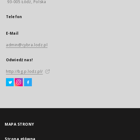
93-005 Łódź, Polska
Telefon
E-Mail
admin@cybra.lodz.pl
Odwiedź nas!
http://bg.p.lodz.pl/
MAPA STRONY
Strona główna