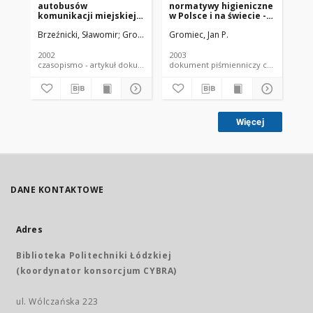
autobusów
normatywy higieniczne
in 
komunikacji miejskiej
w Polsce i na świecie -
la
na wybrane aldehydy
koncepcja,
Brzeźnicki, Sławomir
Gromiec, Jan
Gromiec, Jan P.
Wes
interpretacja i
proponowana strategia
pomiarów stężenia
2002
2003
199
chwilowego
czasopismo - artykuł dokument piśmienniczy
dokument piśmienniczy czaso
Więcej
DANE KONTAKTOWE
Adres
Biblioteka Politechniki Łódzkiej
(koordynator konsorcjum CYBRA)
ul. Wólczańska 223