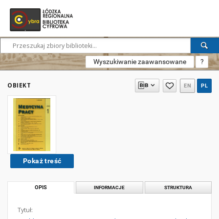
Wyszukiwanie zaawansowane
?
OBIEKT
EN
PL
Pokaż treść
OPIS
INFORMACJE
STRUKTURA
Tytuł: