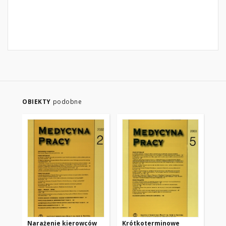
OBIEKTY
podobne
Narażenie kierowców
Krótkoterminowe
Oc