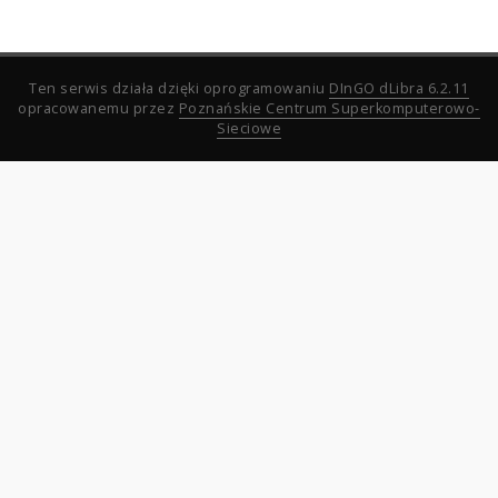
Ten serwis działa dzięki oprogramowaniu
DInGO dLibra 6.2.11
opracowanemu przez
Poznańskie Centrum Superkomputerowo-
Sieciowe