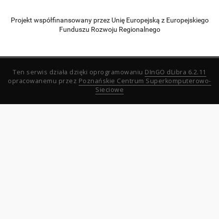
Projekt współfinansowany przez Unię Europejską z Europejskiego
Funduszu Rozwoju Regionalnego
Ten serwis działa dzięki oprogramowaniu
DInGO dLibra 6.2.11
opracowanemu przez
Poznańskie Centrum Superkomputerowo-
Sieciowe