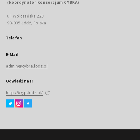
(koordynator konsorcjum CYBRA)
ul. Wólczańska 223
93-005 Łódź, Polska
Telefon
E-Mail
admin@cybra.lodz.pl
Odwiedź nas!
http://bg.p.lodz.pl/