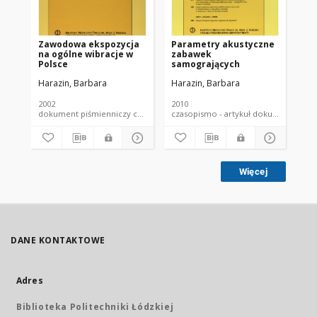
Zawodowa ekspozycja
Parametry akustyczne
Eff
na ogólne wibracje w
zabawek
fin
Polsce
samogrających
te
vi
Harazin, Barbara
Harazin, Barbara
Har
th
2002
2010
200
dokument piśmienniczy czasopismo - artykuł
czasopismo - artykuł dokument
Więcej
DANE KONTAKTOWE
Adres
Biblioteka Politechniki Łódzkiej