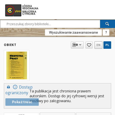
Wyszukiwanie zaawansowane
?
OBIEKT
EN
PL
Dostęp
Ta publikacja jest chroniona prawem
ograniczony
autorskim. Dostęp do jej cyfrowej wersji jest
możliwy po zalogowaniu.
Pokaż treść