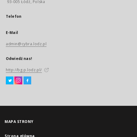
93-005 Łódź, Polska
Telefon
E-Mail
admin@cybra.lodz.pl
Odwiedź nas!
http://bg.p.lodz.pl/
MAPA STRONY
Strona główna