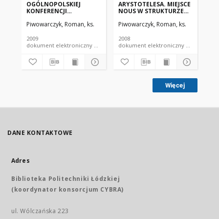
OGÓLNOPOLSKIEJ
ARYSTOTELESA. MIEJSCE
D’
KONFERENCJI
NOUS W STRUKTURZE
FI
MEDIALNEJ 'GRANICE
CZŁOWIEKA
PE
Piwowarczyk, Roman, ks.
Piwowarczyk, Roman, ks.
Piw
KOMPROMISU'
2009
2008
200
dokument elektroniczny czasopismo
dokument elektroniczny czasopismo
Więcej
DANE KONTAKTOWE
Adres
Biblioteka Politechniki Łódzkiej
(koordynator konsorcjum CYBRA)
ul. Wólczańska 223