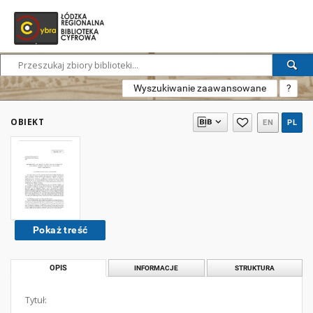
Wyszukiwanie zaawansowane
?
OBIEKT
EN
PL
Pokaż treść
OPIS
INFORMACJE
STRUKTURA
Tytuł: