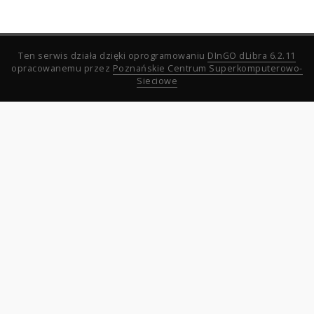
Ten serwis działa dzięki oprogramowaniu
DInGO dLibra 6.2.11
opracowanemu przez
Poznańskie Centrum Superkomputerowo-
Sieciowe