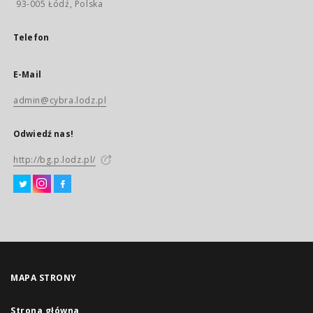
93-005 Łódź, Polska
Telefon
E-Mail
admin@cybra.lodz.pl
Odwiedź nas!
http://bg.p.lodz.pl/
MAPA STRONY
Strona główna