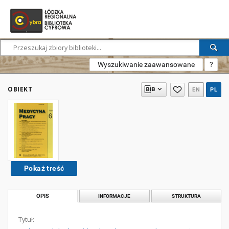
Wyszukiwanie zaawansowane
?
OBIEKT
EN
PL
Pokaż treść
OPIS
INFORMACJE
STRUKTURA
Tytuł: