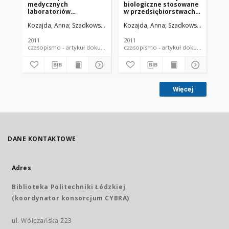
medycznych
biologiczne stosowane
Pu
laboratoriów
w przedsiębiorstwach
ds
diagnostycznych przed
w Polsce - analiza
Bi
Kozajda, Anna
Szadkowska-Stańczyk, Irena
Kozajda, Anna
Szadkowska-Stańczyk
Koz
narażeniem na czynniki
danych pochodzących z
ws
biologiczne
krajowego rejestru
da
czynników
Kr
2011
2011
200
biologicznych
Cz
czasopismo - artykuł dokument piśmienniczy
czasopismo - artykuł dokument
Bi
Więcej
DANE KONTAKTOWE
Adres
Biblioteka Politechniki Łódzkiej
(koordynator konsorcjum CYBRA)
ul. Wólczańska 223