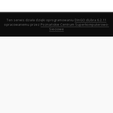
Ten serwis działa dzięki oprogramowaniu
DInGO dLibra 6.2.11
opracowanemu przez
Poznańskie Centrum Superkomputerowo-
Sieciowe