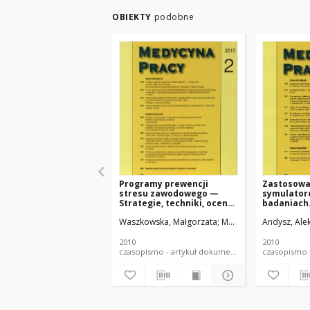
OBIEKTY
podobne
Programy prewencji
Zastosowa
stresu zawodowego —
symulator
Strategie, techniki, ocena
badaniach
skuteczności. Część II.
psycholog
Waszkowska, Małgorzata
Merecz, Dorota
Andysz, Ale
Drabe
Prewencja stresu
zawodowego na poziomie
organizacji
2010
2010
czasopismo - artykuł dokument piśmienniczy