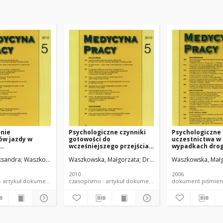
nie
Psychologiczne czynniki
Psychologiczne 
ów jazdy w
gotowości do
uczestnictwa w
wcześniejszego przejścia
wypadkach drog
icznych
na emeryturę
wyzwanie dla z
ksandra
k, Marcin
Waszkowska, Małgorzata
Waszkowska, Małgorzata
Merecz, Dorota
Drabek, Marcin
Drabek, Marcin
Waszkowska, Mał
publicznego
2010
2006
czasopismo - artykuł dokument piśmienniczy
czasopismo - artykuł dokument piśmienniczy