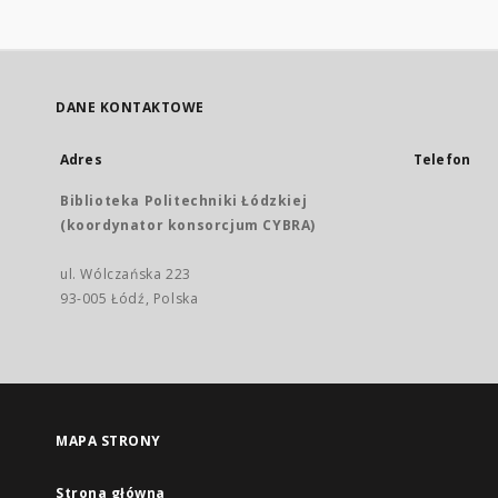
DANE KONTAKTOWE
Adres
Telefon
Biblioteka Politechniki Łódzkiej
(koordynator konsorcjum CYBRA)
ul. Wólczańska 223
93-005 Łódź, Polska
MAPA STRONY
Strona główna