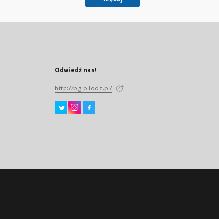
Odwiedź nas!
http://bg.p.lodz.pl/