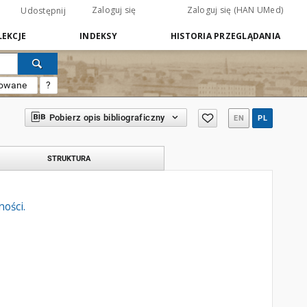
Zaloguj się
Zaloguj się (HAN UMed)
Udostępnij
EKCJE
INDEKSY
HISTORIA PRZEGLĄDANIA
sowane
?
Pobierz opis bibliograficzny
EN
PL
STRUKTURA
ości.