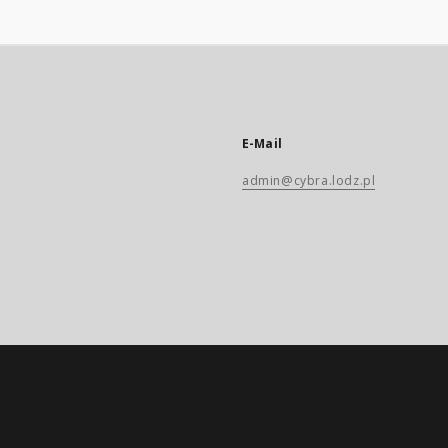
E-Mail
admin@cybra.lodz.pl