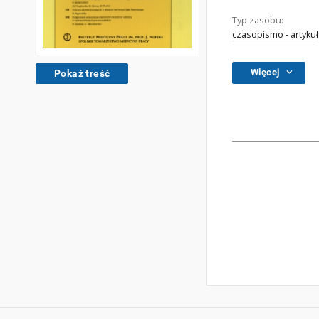
Typ zasobu:
czasopismo - artykuł
Więcej
Pokaż treść