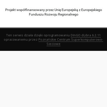
Projekt współfinansowany przez Unię Europejską z Europejskiego
Funduszu Rozwoju Regionalnego
Ten serwis działa dzięki oprogramowaniu
DInGO dLibra 6.2.11
opracowanemu przez
Poznańskie Centrum Superkomputerowo-
Sieciowe