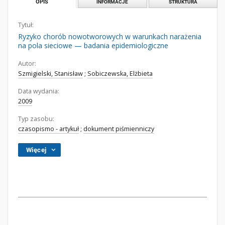
OPIS
INFORMACJE
STRUKTURA
Tytuł:
Ryzyko chorób nowotworowych w warunkach narażenia
na pola sieciowe — badania epidemiologiczne
Autor:
Szmigielski, Stanisław
;
Sobiczewska, Elżbieta
Data wydania:
2009
Typ zasobu:
czasopismo - artykuł
;
dokument piśmienniczy
Więcej