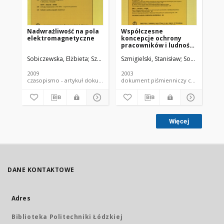
Nadwrażliwość na pola
Współczesne
Sk
elektromagnetyczne
koncepcje ochrony
ek
pracowników i ludności
na
przed polami EM w
el
Sobiczewska, Elżbieta
Szmigielski, Stanisław
Szmigielski, Stanisław
Sobiczewska, E
Sob
krajach Unii
św
Europejskiej
kr
za
2009
2003
200
czasopismo - artykuł dokument piśmienniczy
dokument piśmienniczy czaso
Więcej
DANE KONTAKTOWE
Adres
Biblioteka Politechniki Łódzkiej