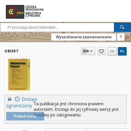
Wyszukiwanie zaawansowane
?
OBIEKT
EN
PL
Dostęp
Ta publikacja jest chroniona prawem
ograniczony
autorskim. Dostęp do jej cyfrowej wersji jest
możliwy po zalogowaniu.
Pokaż treść