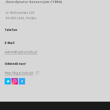
(koordynator konsorcjum CYBRA)
ul. Wólczańska 223
93-005 Łódź, Polska
Telefon
E-Mail
admin@cybra.lodz.pl
Odwiedź nas!
http://bg.p.lodz.pl/