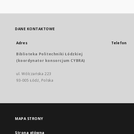
DANE KONTAKTOWE
Adres
Telefon
Biblioteka Politechniki Łódzkiej
(koordynator konsorcjum CYBRA)
ul. Wólczańska 223
93-005 Łódź, Polska
MAPA STRONY
Strona główna