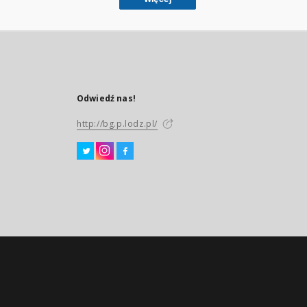
Odwiedź nas!
http://bg.p.lodz.pl/