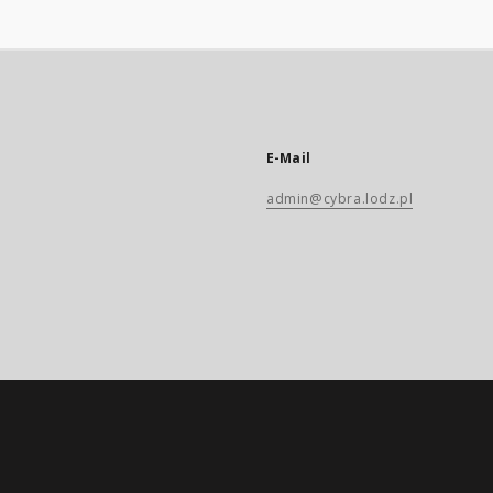
E-Mail
admin@cybra.lodz.pl