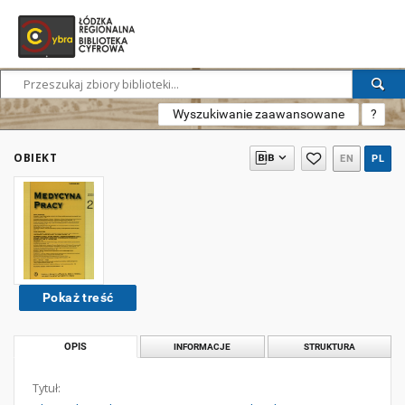
Wyszukiwanie zaawansowane
?
OBIEKT
EN
PL
Pokaż treść
OPIS
INFORMACJE
STRUKTURA
Tytuł: