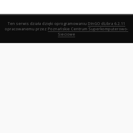
Ten serwis działa dzięki oprogramowaniu
DInGO dLibra 6.2.11
opracowanemu przez
Poznańskie Centrum Superkomputerowo-
Sieciowe