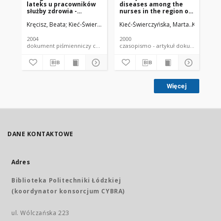
lateks u pracowników
diseases among the
de
służby zdrowia -
nurses in the region of
nu
studium przypadków
Łódź
me
Kręcisz, Beata
Kieć-Świerczyńska, Marta
Kieć-Świerczyńska, Marta
Kręcisz, B
Kie
2004
2000
200
dokument piśmienniczy czasopismo - artykuł
czasopismo - artykuł dokument
Więcej
DANE KONTAKTOWE
Adres
Biblioteka Politechniki Łódzkiej
(koordynator konsorcjum CYBRA)
ul. Wólczańska 223