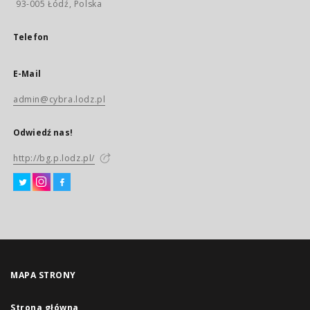
93-005 Łódź, Polska
Telefon
E-Mail
admin@cybra.lodz.pl
Odwiedź nas!
http://bg.p.lodz.pl/
MAPA STRONY
Strona główna