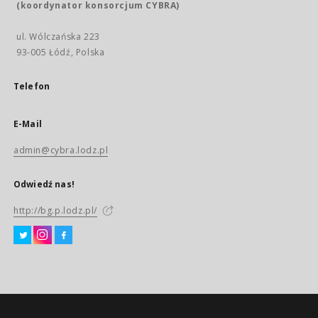
(koordynator konsorcjum CYBRA)
ul. Wólczańska 223
93-005 Łódź, Polska
Telefon
E-Mail
admin@cybra.lodz.pl
Odwiedź nas!
http://bg.p.lodz.pl/