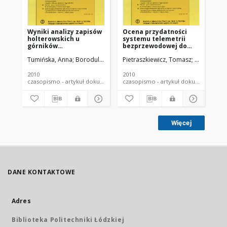
Wyniki analizy zapisów
Ocena przydatności
holterowskich u
systemu telemetrii
górników
bezprzewodowej do
zatrudnionych na
pomiaru obciążenia
Tumińska, Anna
Borodulin-Nadzieja, Ludmiła
Pietraszkiewicz, Tomasz
Pietraszkiewicz, Tomas
Borodulin-
najgłębiej położonych
cieplnego górników w
stanowiskach pracy
kopalniach miedzi.
kopalni miedzi
2010
2010
Legnicko-
czasopismo - artykuł dokument piśmienniczy
czasopismo - artykuł dokument
Głogowskiego Okręgu
Miedziowego.
Więcej
DANE KONTAKTOWE
Adres
Biblioteka Politechniki Łódzkiej