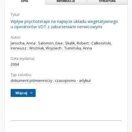
OPIS
INFORMACJE
STRUKTURA
Tytuł:
Wpływ psychoterapii na napięcie układu wegetatywnego
u operatorów VDT z zaburzeniami nerwicowymi
Autor:
Janocha, Anna
;
Salomon, Ewa
;
Skalik, Robert
;
Całkosiński,
Ireneusz
;
Woźniak, Wojciech
;
Tumińska, Anna
Data wydania:
2004
Typ zasobu:
dokument piśmienniczy
;
czasopismo - artykuł
Więcej