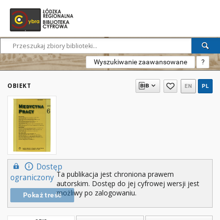
Wyszukiwanie zaawansowane
?
OBIEKT
EN
PL
Dostęp
Ta publikacja jest chroniona prawem
ograniczony
autorskim. Dostęp do jej cyfrowej wersji jest
możliwy po zalogowaniu.
Pokaż treść