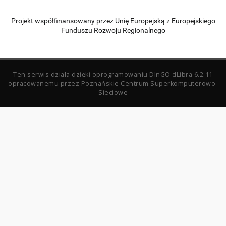
Projekt współfinansowany przez Unię Europejską z Europejskiego
Funduszu Rozwoju Regionalnego
Ten serwis działa dzięki oprogramowaniu
DInGO dLibra 6.2.11
opracowanemu przez
Poznańskie Centrum Superkomputerowo-
Sieciowe