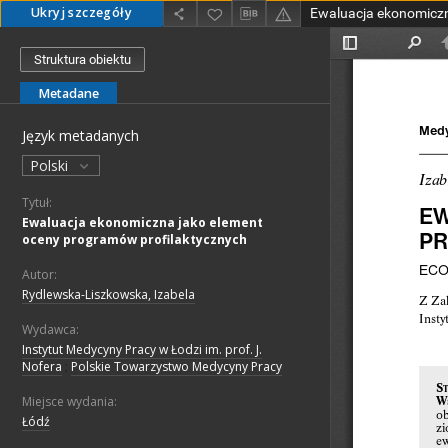
Ukryj szczegóły
Struktura obiektu
Metadane
Język metadanych
Polski
Tytuł:
Ewaluacja ekonomiczna jako element
oceny programów profilaktycznych
Autor:
Rydlewska-Liszkowska, Izabela
Wydawca:
Instytut Medycyny Pracy w Łodzi im. prof. J.
Nofera
;
Polskie Towarzystwo Medycyny Pracy
Miejsce wydania:
Łódź