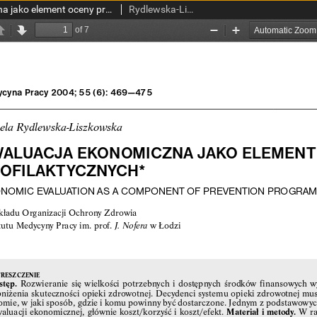
Ewaluacja ekonomiczna jako element oceny programów profilaktycznych
Rydlewska-Liszkowska, Izabela