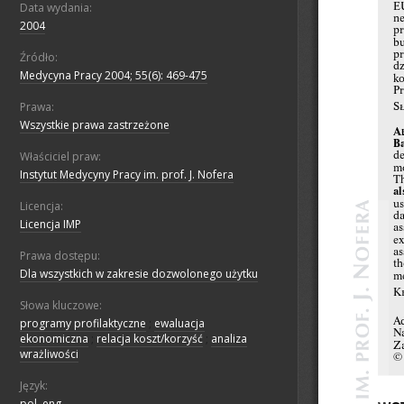
Data wydania:
2004
Źródło:
Medycyna Pracy 2004; 55(6): 469-475
Prawa:
Wszystkie prawa zastrzeżone
Właściciel praw:
Instytut Medycyny Pracy im. prof. J. Nofera
Licencja:
Licencja IMP
Prawa dostępu:
Dla wszystkich w zakresie dozwolonego użytku
Słowa kluczowe:
programy profilaktyczne
;
ewaluacja
ekonomiczna
;
relacja koszt/korzyść
;
analiza
wrażliwości
Język:
pol, eng