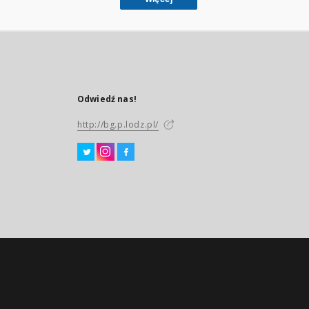
Odwiedź nas!
http://bg.p.lodz.pl/