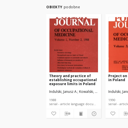
OBIEKTY
podobne
Theory and practice of
Project on
establishing occupational
in Poland
exposure limits in Poland
Indulski, Janusz A.
Kowalski, Zbigniew
Indulski, Jan
Majka, Jer
1988
1990
serial - article language document