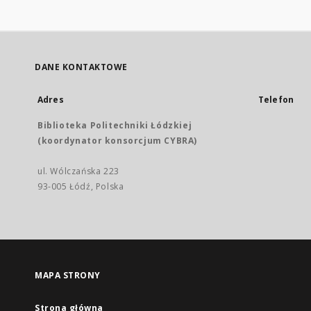
DANE KONTAKTOWE
Adres
Telefon
Biblioteka Politechniki Łódzkiej
(koordynator konsorcjum CYBRA)
ul. Wólczańska 223
93-005 Łódź, Polska
MAPA STRONY
Strona główna