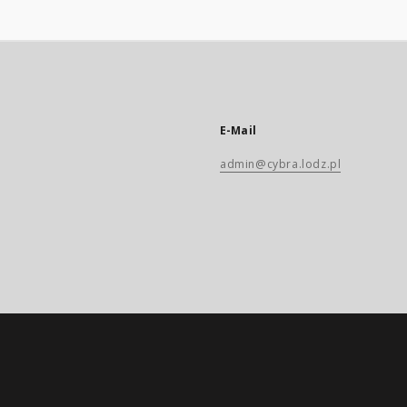
E-Mail
admin@cybra.lodz.pl