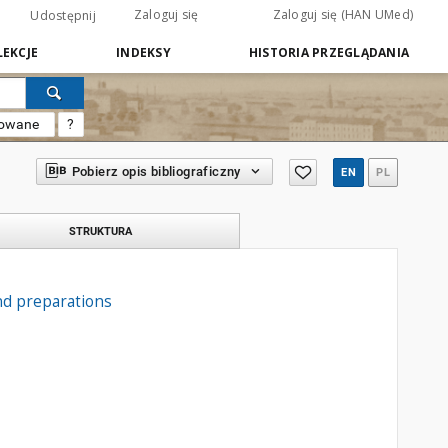
Zaloguj się
Zaloguj się (HAN UMed)
Udostępnij
EKCJE
INDEKSY
HISTORIA PRZEGLĄDANIA
sowane
?
Pobierz opis bibliograficzny
EN
PL
STRUKTURA
nd preparations