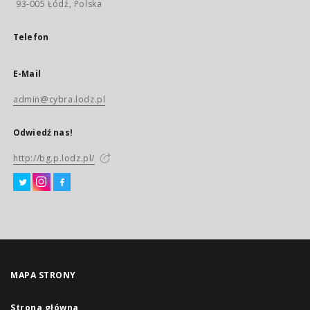
93-005 Łódź, Polska
Telefon
E-Mail
admin@cybra.lodz.pl
Odwiedź nas!
http://bg.p.lodz.pl/
MAPA STRONY
Strona główna