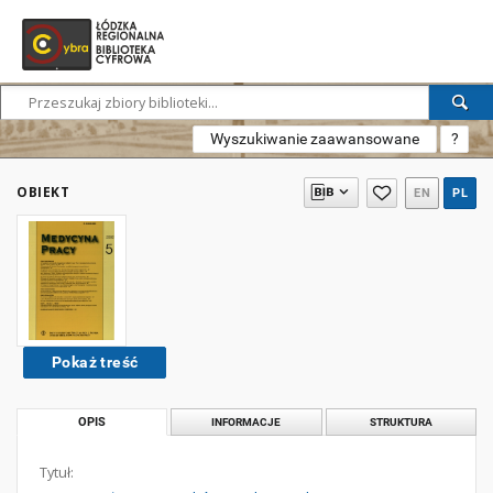
Wyszukiwanie zaawansowane
?
OBIEKT
EN
PL
Pokaż treść
OPIS
INFORMACJE
STRUKTURA
Tytuł: