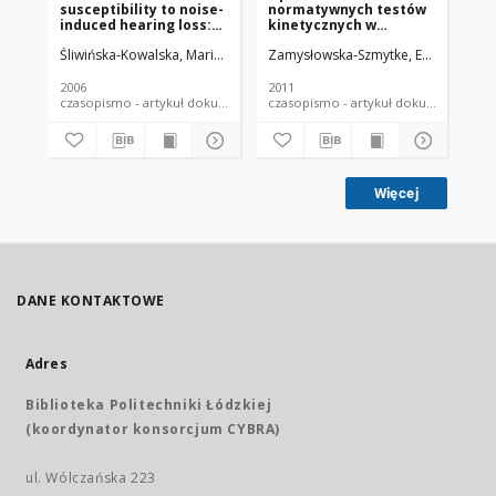
susceptibility to noise-
normatywnych testów
as
induced hearing loss:
kinetycznych w
fr
choosing an optimal
badaniu
an
Śliwińska-Kowalska, Mariola
Dudarewicz, Adam
Zamysłowska-Szmytke, Ewa
Kotyło, Piotr
Śliwińs
Zamysł
Paw
method of
wideonystagmografii
oc
retrospective
(VNG)
classification of
2006
2011
200
workers into noise-
czasopismo - artykuł dokument piśmienniczy
czasopismo - artykuł dokument
susceptible and noise-
resistant groups
Więcej
DANE KONTAKTOWE
Adres
Biblioteka Politechniki Łódzkiej
(koordynator konsorcjum CYBRA)
ul. Wólczańska 223