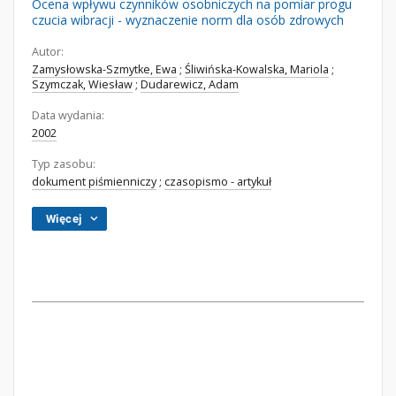
Ocena wpływu czynników osobniczych na pomiar progu
czucia wibracji - wyznaczenie norm dla osób zdrowych
Autor:
Zamysłowska-Szmytke, Ewa
;
Śliwińska-Kowalska, Mariola
;
Szymczak, Wiesław
;
Dudarewicz, Adam
Data wydania:
2002
Typ zasobu:
dokument piśmienniczy
;
czasopismo - artykuł
Więcej