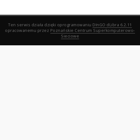
Ten serwis działa dzięki oprogramowaniu
DInGO dLibra 6.2.11
opracowanemu przez
Poznańskie Centrum Superkomputerowo-
Sieciowe