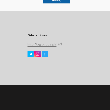
Odwiedź nas!
http://bg.p.lodz.pl/