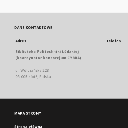
DANE KONTAKTOWE
Adres
Telefon
Biblioteka Politechniki Łódzkiej
(koordynator konsorcjum CYBRA)
ul. Wólczańska 223
93-005 Łódź, Polska
MAPA STRONY
Strona główna