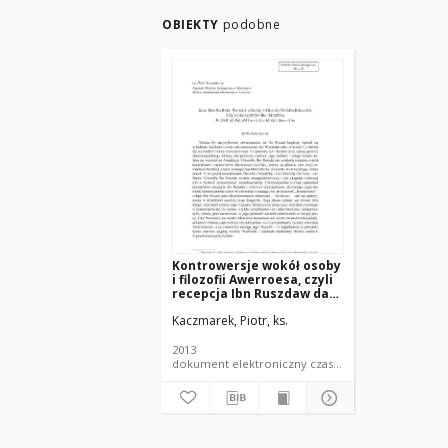
OBIEKTY
podobne
Kontrowersje wokół osoby
i filozofii Awerroesa, czyli
recepcja Ibn Ruszdaw dar
al-islam i orbis
Kaczmarek, Piotr, ks.
christianorum
2013
dokument elektroniczny czasopismo