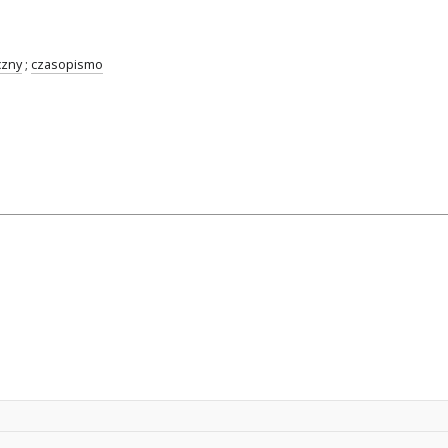
czny
;
czasopismo