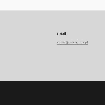
E-Mail
admin@cybra.lodz.pl