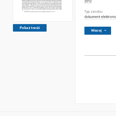
2012
Typ zasobu:
dokument elektroni
Pokaż treść
Więcej