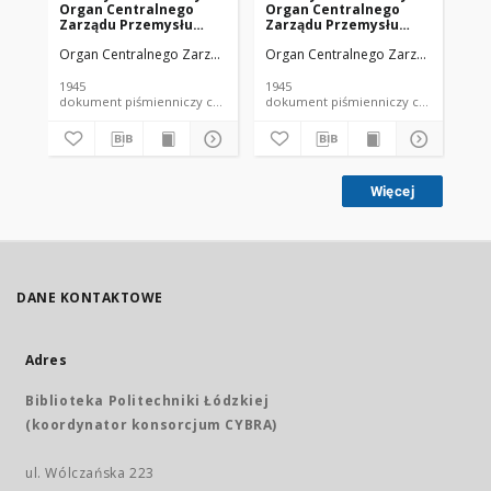
Organ Centralnego
Organ Centralnego
Or
Zarządu Przemysłu
Zarządu Przemysłu
Za
Chemicznego w Polsce
Chemicznego w Polsce
Ch
Organ Centralnego Zarządu Przemysłu Chemicznego w Polsce
Organ Centralnego Zarządu Przemy
Org
R. 1 Nr 1 (1945)
R. 1 Nr 4 (1945)
R. 
1945
1945
194
dokument piśmienniczy czasopismo
dokument piśmienniczy czasopismo
Więcej
DANE KONTAKTOWE
Adres
Biblioteka Politechniki Łódzkiej
(koordynator konsorcjum CYBRA)
ul. Wólczańska 223