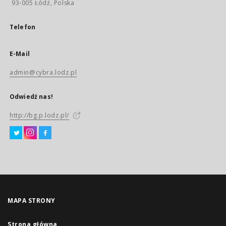
93-005 Łódź, Polska
Telefon
E-Mail
admin@cybra.lodz.pl
Odwiedź nas!
http://bg.p.lodz.pl/
MAPA STRONY
Strona główna