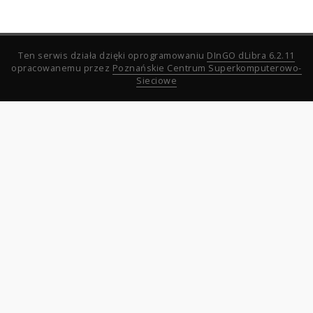
Ten serwis działa dzięki oprogramowaniu
DInGO dLibra 6.2.11
opracowanemu przez
Poznańskie Centrum Superkomputerowo-
Sieciowe