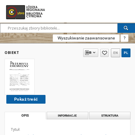
Wyszukiwanie zaawansowane
?
OBIEKT
EN
PL
Pokaż treść
OPIS
INFORMACJE
STRUKTURA
Tytuł: